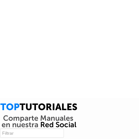
Tutorial CNC 1, Como hacer cortes y tallados...
Video tutorial completo de como diseñar desde 0 un dibujo 2D
para despues realizar los cortes en una CNC, este video es de
Mini Fabricas 3D y CNC's...
junaid alam siddique
Jcb 3cx workshop manual
9 años
1
×