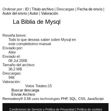
Ordenar por :
ID
|
Título archivo
| Descargas |
Fecha de envío
|
Autor del envío
|
Autor
|
Valoración
La Biblia de Mysql
Cancelar
Enviar
Reseña breve:
Todo lo que deseas saber sobre Mysql en
Administrator
Si queréis manuales de mecánica tenéis que ir a
este completisimo manual
www.manualesdemecanica.com
Enviado por:
Aitor
Enviado el:
Manuales de Taller y Mecánica Automotriz GRATIS
08 Jul 2008
Tamaño del archivo:
El mundo de la mecánica automotriz. Descarga manuales de
36.2 MB
taller y de mecánica gratis y aprende a reparar tu coche o moto
Descargas:
solicitando ayuda en…
948
Valoración:
7 años
Votos Totales:15
Buscar descarga
Enviar Archivo
Remository® 3.58
uses technologies
PHP
,
SQL
,
CSS
,
JavaScript
×
Condiciones de Servicio y Política de Privacidad
|
Política de cookies