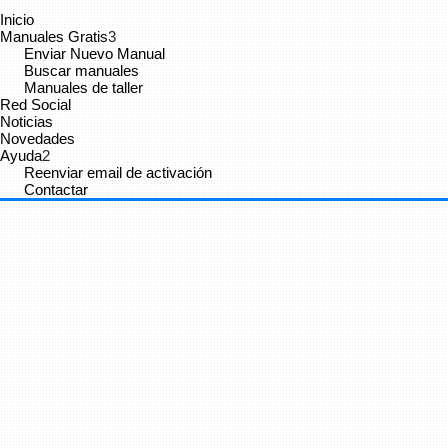
Inicio
Manuales Gratis
3
Enviar Nuevo Manual
Buscar manuales
Manuales de taller
Red Social
Noticias
Novedades
Ayuda
2
Reenviar email de activación
Contactar
Cancelar
Enviar
Administrator
vínculo a
vídeo
.
9 años