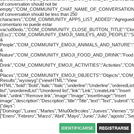
of conversation should not be
empty","COM_COMMUNITY_CHAT_NAME_OF_CONVERSATION
of conversation should be less than 250
characters","COM_COMMUNITY_APPS_LIST_ADDED":"Agreg
comentario no puede estar
vac\u00edo.","COM_COMMUNITY_CLOSE_BUTTON_TITLE":"Clo
(Esc)","COM_COMMUNITY_EMOJI_SMILEYS_AND_PEOPLE":"Sm
&
People","COM_COMMUNITY_EMOJI_ANIMALS_AND_NATURE":"
&
Nature","COM_COMMUNITY_EMOJI_FOOD_AND_DRINK":"Food
&
Drink","COM_COMMUNITY_EMOJI_ACTIVITIES":"Activities",
&
Places","COM_COMMUNITY_EMOJI_OBJECTS":"Objects","C
Results","wysiwyg":{"viewHTML":"View
HTML","bold":"Bold","italic":"Italic","underline":"Underline","orderedLi
list","unorderedList":"Unordered list","link":"Link","createLink":"Insert
link","unlink":"Remove link","image":"Image","insertImage":"Insert
image","description":"Description","title":"Title","text":"Text","submit":"
{"days":
["Domingo","Lunes","Martes","Mi\u00e9rcoles","Jueves","Viernes","
["Enero","Febrero","Marzo","Abril","Mayo","Junio","Julio","agosto","S
IDENTIFICARSE
REGISTRARSE