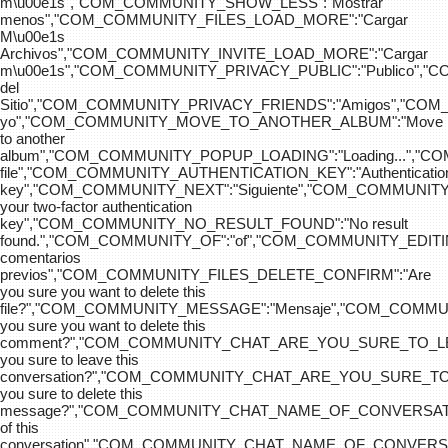
m\u00e1s","COM_COMMUNITY_SHOW_LESS":"Mostrar
menos","COM_COMMUNITY_FILES_LOAD_MORE":"Cargar
M\u00e1s
Archivos","COM_COMMUNITY_INVITE_LOAD_MORE":"Cargar
m\u00e1s","COM_COMMUNITY_PRIVACY_PUBLIC":"Publico",
del
Sitio","COM_COMMUNITY_PRIVACY_FRIENDS":"Amigos","CO
yo","COM_COMMUNITY_MOVE_TO_ANOTHER_ALBUM":"Move
to another
album","COM_COMMUNITY_POPUP_LOADING":"Loading...","C
file","COM_COMMUNITY_AUTHENTICATION_KEY":"Authenticatio
key","COM_COMMUNITY_NEXT":"Siguiente","COM_COMMUNITY
your two-factor authentication
key","COM_COMMUNITY_NO_RESULT_FOUND":"No result
found.","COM_COMMUNITY_OF":"of","COM_COMMUNITY
comentarios
previos","COM_COMMUNITY_FILES_DELETE_CONFIRM":"Are
you sure you want to delete this
file?","COM_COMMUNITY_MESSAGE":"Mensaje","COM_COM
you sure you want to delete this
comment?","COM_COMMUNITY_CHAT_ARE_YOU_SURE_TO_LE
you sure to leave this
conversation?","COM_COMMUNITY_CHAT_ARE_YOU_SURE_TO
you sure to delete this
message?","COM_COMMUNITY_CHAT_NAME_OF_CONVERSATI
of this
conversation","COM_COMMUNITY_CHAT_NAME_OF_CONVER