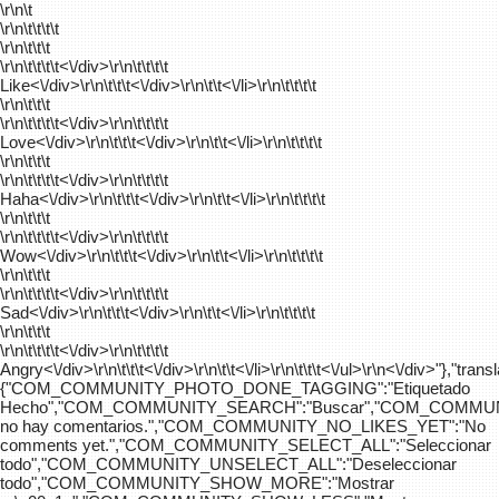
\r\n\t
\r\n\t\t\t\t
\r\n\t\t\t
\r\n\t\t\t\t
<\/div>\r\n\t\t\t\t
Like<\/div>\r\n\t\t\t<\/div>\r\n\t\t<\/li>\r\n\t\t\t\t
\r\n\t\t\t
\r\n\t\t\t\t
<\/div>\r\n\t\t\t\t
Love<\/div>\r\n\t\t\t<\/div>\r\n\t\t<\/li>\r\n\t\t\t\t
\r\n\t\t\t
\r\n\t\t\t\t
<\/div>\r\n\t\t\t\t
Haha<\/div>\r\n\t\t\t<\/div>\r\n\t\t<\/li>\r\n\t\t\t\t
\r\n\t\t\t
\r\n\t\t\t\t
<\/div>\r\n\t\t\t\t
Wow<\/div>\r\n\t\t\t<\/div>\r\n\t\t<\/li>\r\n\t\t\t\t
\r\n\t\t\t
\r\n\t\t\t\t
<\/div>\r\n\t\t\t\t
Sad<\/div>\r\n\t\t\t<\/div>\r\n\t\t<\/li>\r\n\t\t\t\t
\r\n\t\t\t
\r\n\t\t\t\t
<\/div>\r\n\t\t\t\t
Angry<\/div>\r\n\t\t\t<\/div>\r\n\t\t<\/li>\r\n\t\t\t<\/ul>\r\n<\/div>"},"trans
{"COM_COMMUNITY_PHOTO_DONE_TAGGING":"Etiquetado
Hecho","COM_COMMUNITY_SEARCH":"Buscar","COM_COMMUN
no hay comentarios.","COM_COMMUNITY_NO_LIKES_YET":"No
comments yet.","COM_COMMUNITY_SELECT_ALL":"Seleccionar
todo","COM_COMMUNITY_UNSELECT_ALL":"Deseleccionar
todo","COM_COMMUNITY_SHOW_MORE":"Mostrar