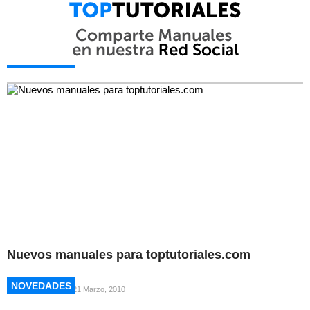
NOVEDADES
NOVEDADES
Nuevos manuales para toptutoriales.com
NOVEDADES
NOVEDADES
21 Marzo, 2010
NOVEDADES