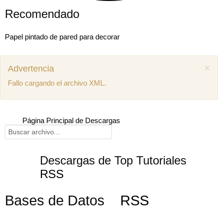
Recomendado
Papel pintado de pared para decorar
×
Advertencia
Fallo cargando el archivo XML.
Página Principal de Descargas
Descargas de Top Tutoriales
RSS
Mostrar comentarios previos (1)
Bases de Datos
RSS
Juan miguel
Como puedo descargar el manual de mecánica
SEAT Ibiza 1.4 aex
8 años