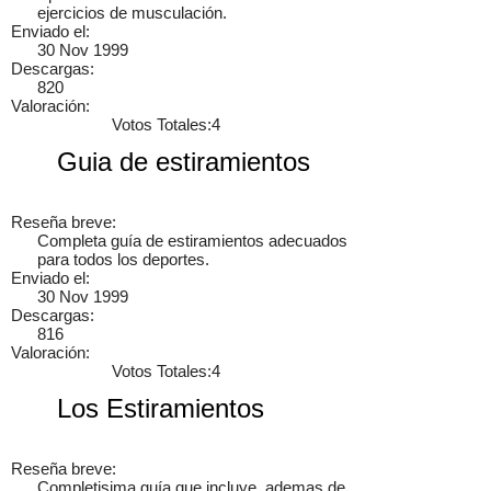
ejercicios de musculación.
Enviado el:
30 Nov 1999
Descargas:
820
Valoración:
Votos Totales:4
Cancelar
Enviar
Guia de estiramientos
Administrator
Si queréis manuales de mecánica tenéis que ir a
www.manualesdemecanica.com
Reseña breve:
Completa guía de estiramientos adecuados
Manuales de Taller y Mecánica Automotriz GRATIS
para todos los deportes.
Enviado el:
30 Nov 1999
El mundo de la mecánica automotriz. Descarga manuales de
Descargas:
taller y de mecánica gratis y aprende a reparar tu coche o moto
816
solicitando ayuda en…
Valoración:
7 años
Votos Totales:4
Los Estiramientos
Reseña breve:
×
Completisima guía que incluye, ademas de