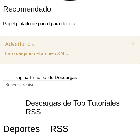
Recomendado
Papel pintado de pared para decorar
×
Advertencia
Fallo cargando el archivo XML.
Página Principal de Descargas
Descargas de Top Tutoriales
RSS
Mostrar comentarios previos (1)
Deportes
RSS
Juan miguel
Como puedo descargar el manual de mecánica
SEAT Ibiza 1.4 aex
8 años