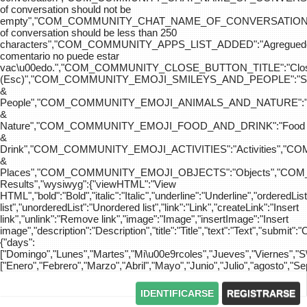
of conversation should not be
empty","COM_COMMUNITY_CHAT_NAME_OF_CONVERSATION
of conversation should be less than 250
characters","COM_COMMUNITY_APPS_LIST_ADDED":"Agreg
comentario no puede estar
vac\u00edo.","COM_COMMUNITY_CLOSE_BUTTON_TITLE":"Clo
(Esc)","COM_COMMUNITY_EMOJI_SMILEYS_AND_PEOPLE":"Sm
&
People","COM_COMMUNITY_EMOJI_ANIMALS_AND_NATURE":"
&
Nature","COM_COMMUNITY_EMOJI_FOOD_AND_DRINK":"Food
&
Drink","COM_COMMUNITY_EMOJI_ACTIVITIES":"Activities",
&
Places","COM_COMMUNITY_EMOJI_OBJECTS":"Objects","C
Results","wysiwyg":{"viewHTML":"View
HTML","bold":"Bold","italic":"Italic","underline":"Underline","orderedLi
list","unorderedList":"Unordered list","link":"Link","createLink":"Insert
link","unlink":"Remove link","image":"Image","insertImage":"Insert
image","description":"Description","title":"Title","text":"Text","submit":"
{"days":
["Domingo","Lunes","Martes","Mi\u00e9rcoles","Jueves","Viernes","
["Enero","Febrero","Marzo","Abril","Mayo","Junio","Julio","agosto","S
IDENTIFICARSE
REGISTRARSE