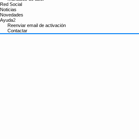
Red Social
Noticias
Novedades
Ayuda
2
Reenviar email de activación
Contactar
Tutorial C# 54- Arreglos de estructuras - Curso...
Aprende como crear y utilizar arreglos de estructuras --- Visita
mis otros playlist para aprender más!!! Mi Facebookk:...
Administrator
vínculo a
vídeo
.
9 años