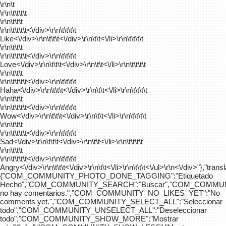
\r\n\t
\r\n\t\t\t\t
\r\n\t\t\t
\r\n\t\t\t\t
<\/div>\r\n\t\t\t\t
Like<\/div>\r\n\t\t\t<\/div>\r\n\t\t<\/li>\r\n\t\t\t\t
\r\n\t\t\t
\r\n\t\t\t\t
<\/div>\r\n\t\t\t\t
Love<\/div>\r\n\t\t\t<\/div>\r\n\t\t<\/li>\r\n\t\t\t\t
\r\n\t\t\t
\r\n\t\t\t\t
<\/div>\r\n\t\t\t\t
Haha<\/div>\r\n\t\t\t<\/div>\r\n\t\t<\/li>\r\n\t\t\t\t
\r\n\t\t\t
\r\n\t\t\t\t
<\/div>\r\n\t\t\t\t
Wow<\/div>\r\n\t\t\t<\/div>\r\n\t\t<\/li>\r\n\t\t\t\t
\r\n\t\t\t
\r\n\t\t\t\t
<\/div>\r\n\t\t\t\t
Sad<\/div>\r\n\t\t\t<\/div>\r\n\t\t<\/li>\r\n\t\t\t\t
\r\n\t\t\t
\r\n\t\t\t\t
<\/div>\r\n\t\t\t\t
Angry<\/div>\r\n\t\t\t<\/div>\r\n\t\t<\/li>\r\n\t\t\t<\/ul>\r\n<\/div>"},"trans
{"COM_COMMUNITY_PHOTO_DONE_TAGGING":"Etiquetado
Hecho","COM_COMMUNITY_SEARCH":"Buscar","COM_COMMUN
no hay comentarios.","COM_COMMUNITY_NO_LIKES_YET":"No
comments yet.","COM_COMMUNITY_SELECT_ALL":"Seleccionar
todo","COM_COMMUNITY_UNSELECT_ALL":"Deseleccionar
todo","COM_COMMUNITY_SHOW_MORE":"Mostrar