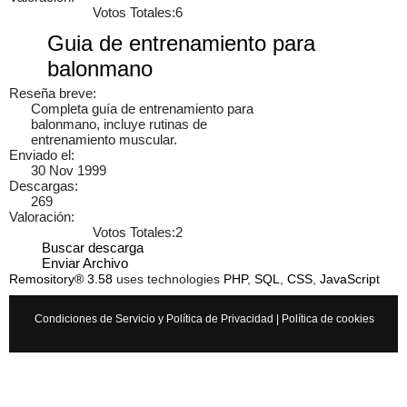
Votos Totales:6
Guia de entrenamiento para
balonmano
Reseña breve:
Completa guía de entrenamiento para
balonmano, incluye rutinas de
entrenamiento muscular.
Enviado el:
30 Nov 1999
Descargas:
Cancelar
Enviar
269
Valoración:
Administrator
vínculo a
vídeo
.
9 años
Votos Totales:2
Buscar descarga
Enviar Archivo
Remository® 3.58
uses technologies
PHP
,
SQL
,
CSS
,
JavaScript
Condiciones de Servicio y Política de Privacidad
|
Política de cookies