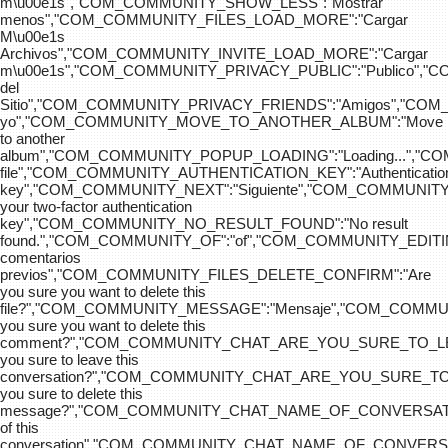
m\u00e1s","COM_COMMUNITY_SHOW_LESS":"Mostrar
menos","COM_COMMUNITY_FILES_LOAD_MORE":"Cargar
M\u00e1s
Archivos","COM_COMMUNITY_INVITE_LOAD_MORE":"Cargar
m\u00e1s","COM_COMMUNITY_PRIVACY_PUBLIC":"Publico",
del
Sitio","COM_COMMUNITY_PRIVACY_FRIENDS":"Amigos","CO
yo","COM_COMMUNITY_MOVE_TO_ANOTHER_ALBUM":"Move
to another
album","COM_COMMUNITY_POPUP_LOADING":"Loading...","C
file","COM_COMMUNITY_AUTHENTICATION_KEY":"Authenticatio
key","COM_COMMUNITY_NEXT":"Siguiente","COM_COMMUNITY
your two-factor authentication
key","COM_COMMUNITY_NO_RESULT_FOUND":"No result
found.","COM_COMMUNITY_OF":"of","COM_COMMUNITY
comentarios
previos","COM_COMMUNITY_FILES_DELETE_CONFIRM":"Are
you sure you want to delete this
file?","COM_COMMUNITY_MESSAGE":"Mensaje","COM_COM
you sure you want to delete this
comment?","COM_COMMUNITY_CHAT_ARE_YOU_SURE_TO_LE
you sure to leave this
conversation?","COM_COMMUNITY_CHAT_ARE_YOU_SURE_TO
you sure to delete this
message?","COM_COMMUNITY_CHAT_NAME_OF_CONVERSATI
of this
conversation","COM_COMMUNITY_CHAT_NAME_OF_CONVER