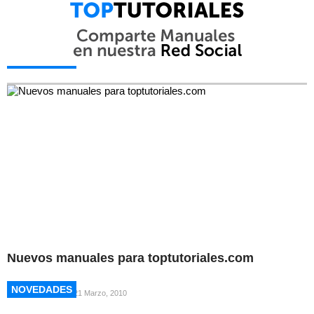
NOVEDADES
NOVEDADES
Nuevos manuales para toptutoriales.com
NOVEDADES
NOVEDADES
21 Marzo, 2010
NOVEDADES