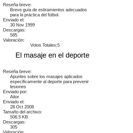
Reseña breve:
Cancelar
Enviar
Breve guía de estiramientos adecuados
para la práctica del fútbol.
ebert
hay una pagina también de puros manuales
Enviado el:
mecanicosonline.online/
Loading content, please wait.
6 años
30 Nov 1999
Descargas:
585
Valoración:
Votos Totales:5
×
El masaje en el deporte
Reseña breve:
Apuntes sobre los masajes aplicados
especificamente al deporte para prevenir
lesiones
Enviado por:
Aitor
Enviado el:
28 Oct 2008
Tamaño del archivo:
506.5 KB
Descargas:
305
Valoración: