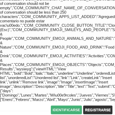
of conversation should not be
empty","COM_COMMUNITY_CHAT_NAME_OF_CONVERSATION
of conversation should be less than 250
characters","COM_COMMUNITY_APPS_LIST_ADDED":"Agreg
comentario no puede estar
vac\u00edo.","COM_COMMUNITY_CLOSE_BUTTON_TITLE":"Clo
(Esc)","COM_COMMUNITY_EMOJI_SMILEYS_AND_PEOPLE":"Sm
&
People","COM_COMMUNITY_EMOJI_ANIMALS_AND_NATURE":"
&
Nature","COM_COMMUNITY_EMOJI_FOOD_AND_DRINK":"Food
&
Drink","COM_COMMUNITY_EMOJI_ACTIVITIES":"Activities",
&
Places","COM_COMMUNITY_EMOJI_OBJECTS":"Objects","C
Results","wysiwyg":{"viewHTML":"View
HTML","bold":"Bold","italic":"Italic","underline":"Underline","orderedLi
list","unorderedList":"Unordered list","link":"Link","createLink":"Insert
link","unlink":"Remove link","image":"Image","insertImage":"Insert
image","description":"Description","title":"Title","text":"Text","submit":"
{"days":
["Domingo","Lunes","Martes","Mi\u00e9rcoles","Jueves","Viernes","
["Enero","Febrero","Marzo","Abril","Mayo","Junio","Julio","agosto","S
IDENTIFICARSE
REGISTRARSE