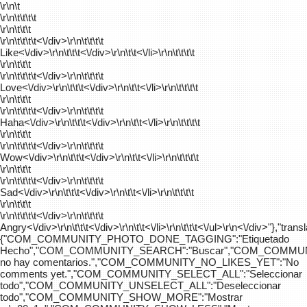
\r\n\t
\r\n\t\t\t\t
\r\n\t\t\t
\r\n\t\t\t\t
<\/div>\r\n\t\t\t\t
Like<\/div>\r\n\t\t\t<\/div>\r\n\t\t<\/li>\r\n\t\t\t\t
\r\n\t\t\t
\r\n\t\t\t\t
<\/div>\r\n\t\t\t\t
Love<\/div>\r\n\t\t\t<\/div>\r\n\t\t<\/li>\r\n\t\t\t\t
\r\n\t\t\t
\r\n\t\t\t\t
<\/div>\r\n\t\t\t\t
Haha<\/div>\r\n\t\t\t<\/div>\r\n\t\t<\/li>\r\n\t\t\t\t
\r\n\t\t\t
\r\n\t\t\t\t
<\/div>\r\n\t\t\t\t
Wow<\/div>\r\n\t\t\t<\/div>\r\n\t\t<\/li>\r\n\t\t\t\t
\r\n\t\t\t
\r\n\t\t\t\t
<\/div>\r\n\t\t\t\t
Sad<\/div>\r\n\t\t\t<\/div>\r\n\t\t<\/li>\r\n\t\t\t\t
\r\n\t\t\t
\r\n\t\t\t\t
<\/div>\r\n\t\t\t\t
Angry<\/div>\r\n\t\t\t<\/div>\r\n\t\t<\/li>\r\n\t\t\t<\/ul>\r\n<\/div>"},"trans
{"COM_COMMUNITY_PHOTO_DONE_TAGGING":"Etiquetado
Hecho","COM_COMMUNITY_SEARCH":"Buscar","COM_COMMUN
no hay comentarios.","COM_COMMUNITY_NO_LIKES_YET":"No
comments yet.","COM_COMMUNITY_SELECT_ALL":"Seleccionar
todo","COM_COMMUNITY_UNSELECT_ALL":"Deseleccionar
todo","COM_COMMUNITY_SHOW_MORE":"Mostrar