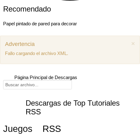
Recomendado
Papel pintado de pared para decorar
×
Advertencia
Fallo cargando el archivo XML.
Página Principal de Descargas
Descargas de Top Tutoriales
RSS
Mostrar comentarios previos (1)
Juegos
RSS
Juan miguel
Como puedo descargar el manual de mecánica
SEAT Ibiza 1.4 aex
8 años