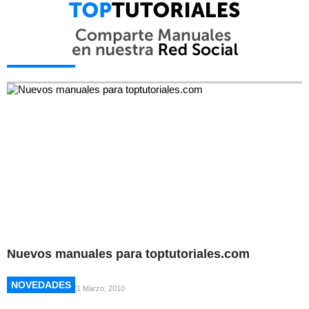
NOVEDADES
NOVEDADES
Nuevos manuales para toptutoriales.com
NOVEDADES
NOVEDADES
21 Marzo, 2010
NOVEDADES