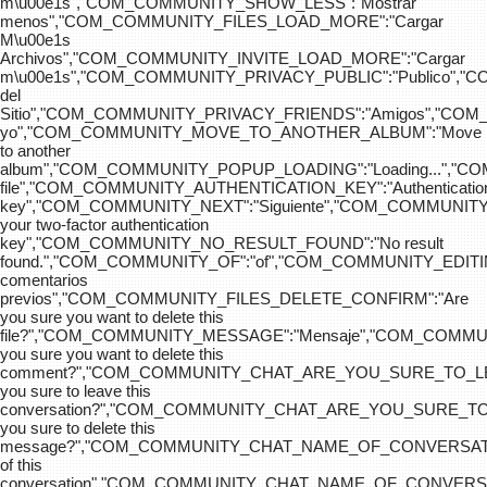
m\u00e1s","COM_COMMUNITY_SHOW_LESS":"Mostrar
menos","COM_COMMUNITY_FILES_LOAD_MORE":"Cargar
M\u00e1s
Archivos","COM_COMMUNITY_INVITE_LOAD_MORE":"Cargar
m\u00e1s","COM_COMMUNITY_PRIVACY_PUBLIC":"Publico",
del
Sitio","COM_COMMUNITY_PRIVACY_FRIENDS":"Amigos","CO
yo","COM_COMMUNITY_MOVE_TO_ANOTHER_ALBUM":"Move
to another
album","COM_COMMUNITY_POPUP_LOADING":"Loading...","C
file","COM_COMMUNITY_AUTHENTICATION_KEY":"Authenticatio
key","COM_COMMUNITY_NEXT":"Siguiente","COM_COMMUNITY
your two-factor authentication
key","COM_COMMUNITY_NO_RESULT_FOUND":"No result
found.","COM_COMMUNITY_OF":"of","COM_COMMUNITY
comentarios
previos","COM_COMMUNITY_FILES_DELETE_CONFIRM":"Are
you sure you want to delete this
file?","COM_COMMUNITY_MESSAGE":"Mensaje","COM_COM
you sure you want to delete this
comment?","COM_COMMUNITY_CHAT_ARE_YOU_SURE_TO_LE
you sure to leave this
conversation?","COM_COMMUNITY_CHAT_ARE_YOU_SURE_TO
you sure to delete this
message?","COM_COMMUNITY_CHAT_NAME_OF_CONVERSATI
of this
conversation","COM_COMMUNITY_CHAT_NAME_OF_CONVER