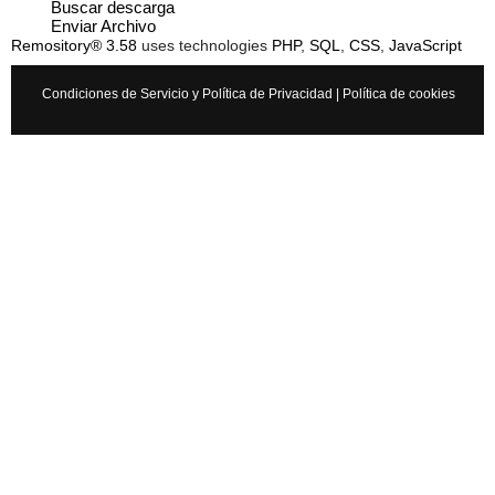
Buscar descarga
Enviar Archivo
Remository® 3.58
uses technologies
PHP
,
SQL
,
CSS
,
JavaScript
Condiciones de Servicio y Política de Privacidad
|
Política de cookies
Cancelar
Enviar
Administrator
Si queréis manuales de mecánica tenéis que ir a
www.manualesdemecanica.com
Manuales de Taller y Mecánica Automotriz GRATIS
El mundo de la mecánica automotriz. Descarga manuales de
taller y de mecánica gratis y aprende a reparar tu coche o moto
solicitando ayuda en…
7 años
×