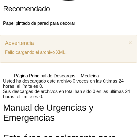
Recomendado
Papel pintado de pared para decorar
×
Advertencia
Fallo cargando el archivo XML.
Página Principal de Descargas
Medicina
Usted ha descargado este archivo 0 veces en las últimas 24
horas; el límite es 0.
Sus descargas de archivos en total han sido 0 en las últimas 24
horas; el límite es 0.
Manual de Urgencias y
Emergencias
Mostrar comentarios previos (1)
Juan miguel
Como puedo descargar el manual de mecánica
SEAT Ibiza 1.4 aex
8 años