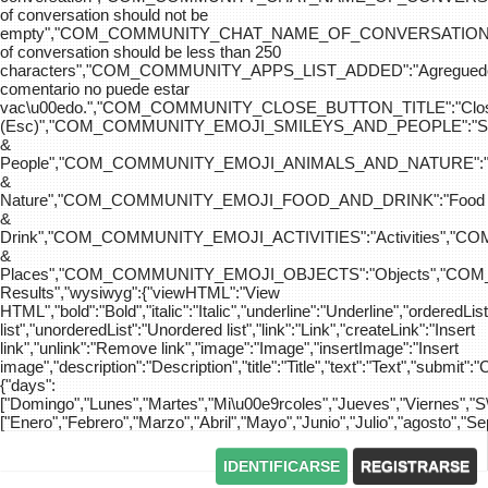
of conversation should not be
empty","COM_COMMUNITY_CHAT_NAME_OF_CONVERSATION
of conversation should be less than 250
characters","COM_COMMUNITY_APPS_LIST_ADDED":"Agreg
comentario no puede estar
vac\u00edo.","COM_COMMUNITY_CLOSE_BUTTON_TITLE":"Clo
(Esc)","COM_COMMUNITY_EMOJI_SMILEYS_AND_PEOPLE":"Sm
&
People","COM_COMMUNITY_EMOJI_ANIMALS_AND_NATURE":"
&
Nature","COM_COMMUNITY_EMOJI_FOOD_AND_DRINK":"Food
&
Drink","COM_COMMUNITY_EMOJI_ACTIVITIES":"Activities",
&
Places","COM_COMMUNITY_EMOJI_OBJECTS":"Objects","C
Results","wysiwyg":{"viewHTML":"View
HTML","bold":"Bold","italic":"Italic","underline":"Underline","orderedLi
list","unorderedList":"Unordered list","link":"Link","createLink":"Insert
link","unlink":"Remove link","image":"Image","insertImage":"Insert
image","description":"Description","title":"Title","text":"Text","submit":"
{"days":
["Domingo","Lunes","Martes","Mi\u00e9rcoles","Jueves","Viernes","
["Enero","Febrero","Marzo","Abril","Mayo","Junio","Julio","agosto","S
IDENTIFICARSE
REGISTRARSE