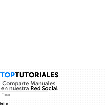
Cancelar
Enviar
Administrator
vínculo a
vídeo
.
9 años
Inicio