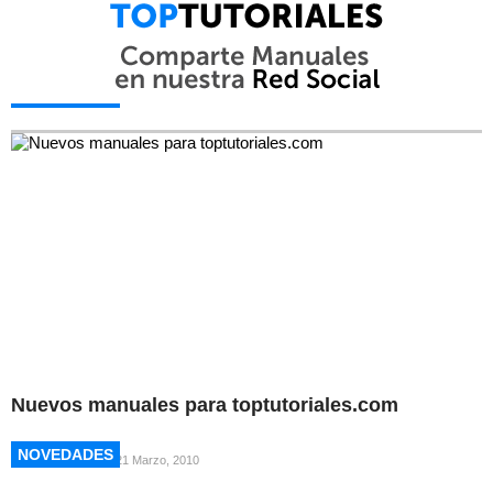
NOVEDADES
NOVEDADES
Nuevos manuales para toptutoriales.com
NOVEDADES
NOVEDADES
21 Marzo, 2010
NOVEDADES