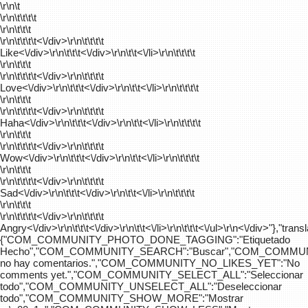
\r\n\t
\r\n\t\t\t\t
\r\n\t\t\t
\r\n\t\t\t\t
<\/div>\r\n\t\t\t\t
Like<\/div>\r\n\t\t\t<\/div>\r\n\t\t<\/li>\r\n\t\t\t\t
\r\n\t\t\t
\r\n\t\t\t\t
<\/div>\r\n\t\t\t\t
Love<\/div>\r\n\t\t\t<\/div>\r\n\t\t<\/li>\r\n\t\t\t\t
\r\n\t\t\t
\r\n\t\t\t\t
<\/div>\r\n\t\t\t\t
Haha<\/div>\r\n\t\t\t<\/div>\r\n\t\t<\/li>\r\n\t\t\t\t
\r\n\t\t\t
\r\n\t\t\t\t
<\/div>\r\n\t\t\t\t
Wow<\/div>\r\n\t\t\t<\/div>\r\n\t\t<\/li>\r\n\t\t\t\t
\r\n\t\t\t
\r\n\t\t\t\t
<\/div>\r\n\t\t\t\t
Sad<\/div>\r\n\t\t\t<\/div>\r\n\t\t<\/li>\r\n\t\t\t\t
\r\n\t\t\t
\r\n\t\t\t\t
<\/div>\r\n\t\t\t\t
Angry<\/div>\r\n\t\t\t<\/div>\r\n\t\t<\/li>\r\n\t\t\t<\/ul>\r\n<\/div>"},"trans
{"COM_COMMUNITY_PHOTO_DONE_TAGGING":"Etiquetado
Hecho","COM_COMMUNITY_SEARCH":"Buscar","COM_COMMUN
no hay comentarios.","COM_COMMUNITY_NO_LIKES_YET":"No
comments yet.","COM_COMMUNITY_SELECT_ALL":"Seleccionar
todo","COM_COMMUNITY_UNSELECT_ALL":"Deseleccionar
todo","COM_COMMUNITY_SHOW_MORE":"Mostrar