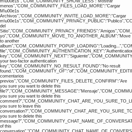
m\u00e1s","COM_COMMUNITY_SHOW_LESS":"Mostrar
menos","COM_COMMUNITY_FILES_LOAD_MORE":"Cargar
M\u00e1s
Archivos","COM_COMMUNITY_INVITE_LOAD_MORE":"Cargar
m\u00e1s","COM_COMMUNITY_PRIVACY_PUBLIC":"Publico",
del
Sitio","COM_COMMUNITY_PRIVACY_FRIENDS":"Amigos","CO
yo","COM_COMMUNITY_MOVE_TO_ANOTHER_ALBUM":"Move
to another
album","COM_COMMUNITY_POPUP_LOADING":"Loading...","C
file","COM_COMMUNITY_AUTHENTICATION_KEY":"Authenticatio
key","COM_COMMUNITY_NEXT":"Siguiente","COM_COMMUNITY
your two-factor authentication
key","COM_COMMUNITY_NO_RESULT_FOUND":"No result
found.","COM_COMMUNITY_OF":"of","COM_COMMUNITY
comentarios
previos","COM_COMMUNITY_FILES_DELETE_CONFIRM":"Are
you sure you want to delete this
file?","COM_COMMUNITY_MESSAGE":"Mensaje","COM_COM
you sure you want to delete this
comment?","COM_COMMUNITY_CHAT_ARE_YOU_SURE_TO_LE
you sure to leave this
conversation?","COM_COMMUNITY_CHAT_ARE_YOU_SURE_TO
you sure to delete this
message?","COM_COMMUNITY_CHAT_NAME_OF_CONVERSATI
of this
conversation","COM_COMMUNITY_CHAT_NAME_OF_CONVER