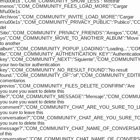
m\u00e1s","COM_COMMUNITY_SHOW_LESS":"Mostrar
menos","COM_COMMUNITY_FILES_LOAD_MORE":"Cargar
M\u00e1s
Archivos","COM_COMMUNITY_INVITE_LOAD_MORE":"Cargar
m\u00e1s","COM_COMMUNITY_PRIVACY_PUBLIC":"Publico",
del
Sitio","COM_COMMUNITY_PRIVACY_FRIENDS":"Amigos","CO
yo","COM_COMMUNITY_MOVE_TO_ANOTHER_ALBUM":"Move
to another
album","COM_COMMUNITY_POPUP_LOADING":"Loading...","C
file","COM_COMMUNITY_AUTHENTICATION_KEY":"Authenticatio
key","COM_COMMUNITY_NEXT":"Siguiente","COM_COMMUNITY
your two-factor authentication
key","COM_COMMUNITY_NO_RESULT_FOUND":"No result
found.","COM_COMMUNITY_OF":"of","COM_COMMUNITY
comentarios
previos","COM_COMMUNITY_FILES_DELETE_CONFIRM":"Are
you sure you want to delete this
file?","COM_COMMUNITY_MESSAGE":"Mensaje","COM_COM
you sure you want to delete this
comment?","COM_COMMUNITY_CHAT_ARE_YOU_SURE_TO_LE
you sure to leave this
conversation?","COM_COMMUNITY_CHAT_ARE_YOU_SURE_TO
you sure to delete this
message?","COM_COMMUNITY_CHAT_NAME_OF_CONVERSATI
of this
conversation","COM_COMMUNITY_CHAT_NAME_OF_CONVER