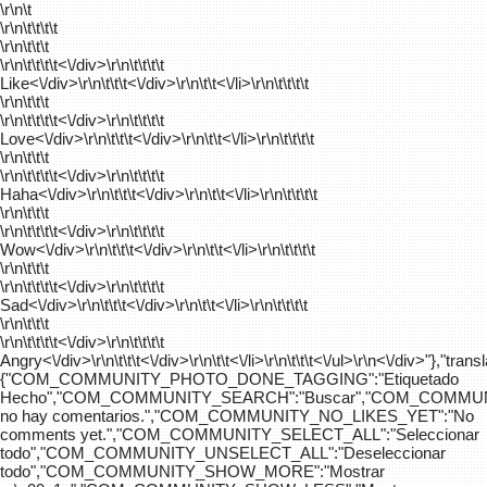
\r\n\t
\r\n\t\t\t\t
\r\n\t\t\t
\r\n\t\t\t\t
<\/div>\r\n\t\t\t\t
Like<\/div>\r\n\t\t\t<\/div>\r\n\t\t<\/li>\r\n\t\t\t\t
\r\n\t\t\t
\r\n\t\t\t\t
<\/div>\r\n\t\t\t\t
Love<\/div>\r\n\t\t\t<\/div>\r\n\t\t<\/li>\r\n\t\t\t\t
\r\n\t\t\t
\r\n\t\t\t\t
<\/div>\r\n\t\t\t\t
Haha<\/div>\r\n\t\t\t<\/div>\r\n\t\t<\/li>\r\n\t\t\t\t
\r\n\t\t\t
\r\n\t\t\t\t
<\/div>\r\n\t\t\t\t
Wow<\/div>\r\n\t\t\t<\/div>\r\n\t\t<\/li>\r\n\t\t\t\t
\r\n\t\t\t
\r\n\t\t\t\t
<\/div>\r\n\t\t\t\t
Sad<\/div>\r\n\t\t\t<\/div>\r\n\t\t<\/li>\r\n\t\t\t\t
\r\n\t\t\t
\r\n\t\t\t\t
<\/div>\r\n\t\t\t\t
Angry<\/div>\r\n\t\t\t<\/div>\r\n\t\t<\/li>\r\n\t\t\t<\/ul>\r\n<\/div>"},"trans
{"COM_COMMUNITY_PHOTO_DONE_TAGGING":"Etiquetado
Hecho","COM_COMMUNITY_SEARCH":"Buscar","COM_COMMUN
no hay comentarios.","COM_COMMUNITY_NO_LIKES_YET":"No
comments yet.","COM_COMMUNITY_SELECT_ALL":"Seleccionar
todo","COM_COMMUNITY_UNSELECT_ALL":"Deseleccionar
todo","COM_COMMUNITY_SHOW_MORE":"Mostrar