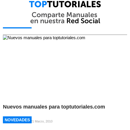
NOVEDADES
NOVEDADES
Nuevos manuales para toptutoriales.com
NOVEDADES
NOVEDADES
21 Marzo, 2010
NOVEDADES