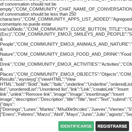
of conversation should not be
empty","COM_COMMUNITY_CHAT_NAME_OF_CONVERSATION
of conversation should be less than 250
characters","COM_COMMUNITY_APPS_LIST_ADDED":"Agreg
comentario no puede estar
vac\u00edo.","COM_COMMUNITY_CLOSE_BUTTON_TITLE":"Clo
(Esc)","COM_COMMUNITY_EMOJI_SMILEYS_AND_PEOPLE":"Sm
&
People","COM_COMMUNITY_EMOJI_ANIMALS_AND_NATURE":"
&
Nature","COM_COMMUNITY_EMOJI_FOOD_AND_DRINK":"Food
&
Drink","COM_COMMUNITY_EMOJI_ACTIVITIES":"Activities",
&
Places","COM_COMMUNITY_EMOJI_OBJECTS":"Objects","C
Results","wysiwyg":{"viewHTML":"View
HTML","bold":"Bold","italic":"Italic","underline":"Underline","orderedLi
list","unorderedList":"Unordered list","link":"Link","createLink":"Insert
link","unlink":"Remove link","image":"Image","insertImage":"Insert
image","description":"Description","title":"Title","text":"Text","submit":"
{"days":
["Domingo","Lunes","Martes","Mi\u00e9rcoles","Jueves","Viernes","
["Enero","Febrero","Marzo","Abril","Mayo","Junio","Julio","agosto","S
IDENTIFICARSE
REGISTRARSE