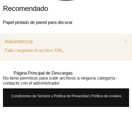
Recomendado
Papel pintado de pared para decorar
×
Advertencia
Fallo cargando el archivo XML.
Página Principal de Descargas
No tiene permisos para subir archivos a ninguna categoría -
contacte con el administrador
Condiciones de Servicio y Política de Privacidad
|
Política de cookies
Mostrar comentarios previos (1)
Juan miguel
Como puedo descargar el manual de mecánica
SEAT Ibiza 1.4 aex
8 años