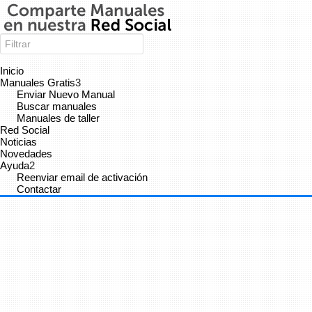
Inicio
Manuales Gratis
3
Enviar Nuevo Manual
Buscar manuales
Manuales de taller
Red Social
Noticias
Cancelar
Enviar
Novedades
Ayuda
2
Administrator
vínculo a
vídeo
.
9 años
Reenviar email de activación
Contactar