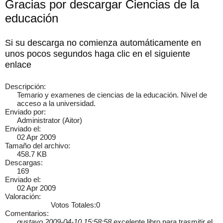
Gracias por descargar Ciencias de la
educación
Si su descarga no comienza automáticamente en
×
unos pocos segundos haga clic en el siguiente
enlace
Descripción:
Temario y examenes de ciencias de la educación. Nivel de
acceso a la universidad.
Enviado por:
Administrator (Aitor)
Enviado el:
02 Apr 2009
Tamaño del archivo:
458.7 KB
Descargas:
169
Enviado el:
02 Apr 2009
Valoración:
Votos Totales:0
Comentarios:
gustavo 2009-04-10 15:58:58
excelente libro para trasmitir el