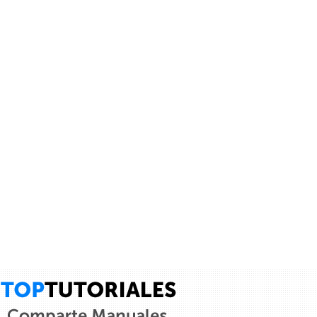
Cancelar
Enviar
Administrator
vínculo a
vídeo
.
9 años