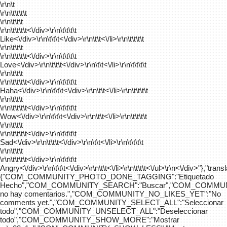
\r\n\t
\r\n\t\t\t\t
\r\n\t\t\t
\r\n\t\t\t\t
<\/div>\r\n\t\t\t\t
Like<\/div>\r\n\t\t\t<\/div>\r\n\t\t<\/li>\r\n\t\t\t\t
\r\n\t\t\t
\r\n\t\t\t\t
<\/div>\r\n\t\t\t\t
Love<\/div>\r\n\t\t\t<\/div>\r\n\t\t<\/li>\r\n\t\t\t\t
\r\n\t\t\t
\r\n\t\t\t\t
<\/div>\r\n\t\t\t\t
Haha<\/div>\r\n\t\t\t<\/div>\r\n\t\t<\/li>\r\n\t\t\t\t
\r\n\t\t\t
\r\n\t\t\t\t
<\/div>\r\n\t\t\t\t
Wow<\/div>\r\n\t\t\t<\/div>\r\n\t\t<\/li>\r\n\t\t\t\t
\r\n\t\t\t
\r\n\t\t\t\t
<\/div>\r\n\t\t\t\t
Sad<\/div>\r\n\t\t\t<\/div>\r\n\t\t<\/li>\r\n\t\t\t\t
\r\n\t\t\t
\r\n\t\t\t\t
<\/div>\r\n\t\t\t\t
Angry<\/div>\r\n\t\t\t<\/div>\r\n\t\t<\/li>\r\n\t\t\t<\/ul>\r\n<\/div>"},"trans
{"COM_COMMUNITY_PHOTO_DONE_TAGGING":"Etiquetado
Hecho","COM_COMMUNITY_SEARCH":"Buscar","COM_COMMUN
no hay comentarios.","COM_COMMUNITY_NO_LIKES_YET":"No
comments yet.","COM_COMMUNITY_SELECT_ALL":"Seleccionar
todo","COM_COMMUNITY_UNSELECT_ALL":"Deseleccionar
todo","COM_COMMUNITY_SHOW_MORE":"Mostrar