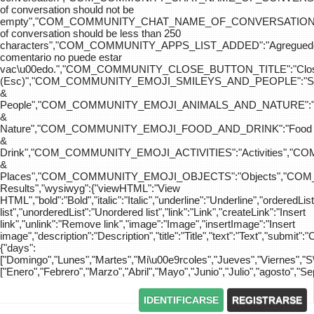
of conversation should not be
empty","COM_COMMUNITY_CHAT_NAME_OF_CONVERSATION
of conversation should be less than 250
characters","COM_COMMUNITY_APPS_LIST_ADDED":"Agreg
comentario no puede estar
vac\u00edo.","COM_COMMUNITY_CLOSE_BUTTON_TITLE":"Clo
(Esc)","COM_COMMUNITY_EMOJI_SMILEYS_AND_PEOPLE":"Sm
&
People","COM_COMMUNITY_EMOJI_ANIMALS_AND_NATURE":"
&
Nature","COM_COMMUNITY_EMOJI_FOOD_AND_DRINK":"Food
&
Drink","COM_COMMUNITY_EMOJI_ACTIVITIES":"Activities",
&
Places","COM_COMMUNITY_EMOJI_OBJECTS":"Objects","C
Results","wysiwyg":{"viewHTML":"View
HTML","bold":"Bold","italic":"Italic","underline":"Underline","orderedLi
list","unorderedList":"Unordered list","link":"Link","createLink":"Insert
link","unlink":"Remove link","image":"Image","insertImage":"Insert
image","description":"Description","title":"Title","text":"Text","submit":"
{"days":
["Domingo","Lunes","Martes","Mi\u00e9rcoles","Jueves","Viernes","
["Enero","Febrero","Marzo","Abril","Mayo","Junio","Julio","agosto","S
IDENTIFICARSE
REGISTRARSE