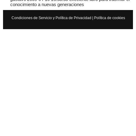
conocimiento a nuevas generaciones
Condiciones de Servicio y Política de Privacidad
|
Política de cookies
Cancelar
Enviar
Administrator
Si queréis manuales de mecánica tenéis que ir a
www.manualesdemecanica.com
Manuales de Taller y Mecánica Automotriz GRATIS
El mundo de la mecánica automotriz. Descarga manuales de
taller y de mecánica gratis y aprende a reparar tu coche o moto
solicitando ayuda en…
7 años
×