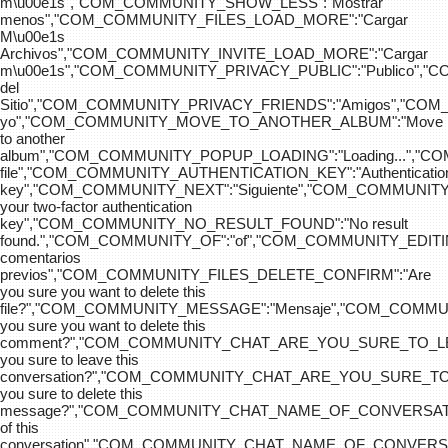
m\u00e1s","COM_COMMUNITY_SHOW_LESS":"Mostrar
menos","COM_COMMUNITY_FILES_LOAD_MORE":"Cargar
M\u00e1s
Archivos","COM_COMMUNITY_INVITE_LOAD_MORE":"Cargar
m\u00e1s","COM_COMMUNITY_PRIVACY_PUBLIC":"Publico",
del
Sitio","COM_COMMUNITY_PRIVACY_FRIENDS":"Amigos","CO
yo","COM_COMMUNITY_MOVE_TO_ANOTHER_ALBUM":"Move
to another
album","COM_COMMUNITY_POPUP_LOADING":"Loading...","C
file","COM_COMMUNITY_AUTHENTICATION_KEY":"Authenticatio
key","COM_COMMUNITY_NEXT":"Siguiente","COM_COMMUNITY
your two-factor authentication
key","COM_COMMUNITY_NO_RESULT_FOUND":"No result
found.","COM_COMMUNITY_OF":"of","COM_COMMUNITY
comentarios
previos","COM_COMMUNITY_FILES_DELETE_CONFIRM":"Are
you sure you want to delete this
file?","COM_COMMUNITY_MESSAGE":"Mensaje","COM_COM
you sure you want to delete this
comment?","COM_COMMUNITY_CHAT_ARE_YOU_SURE_TO_LE
you sure to leave this
conversation?","COM_COMMUNITY_CHAT_ARE_YOU_SURE_TO
you sure to delete this
message?","COM_COMMUNITY_CHAT_NAME_OF_CONVERSATI
of this
conversation","COM_COMMUNITY_CHAT_NAME_OF_CONVER