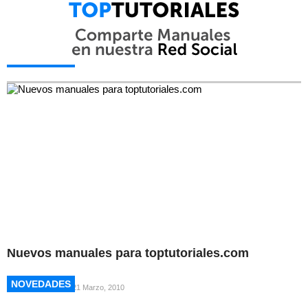
NOVEDADES
NOVEDADES
Nuevos manuales para toptutoriales.com
NOVEDADES
NOVEDADES
21 Marzo, 2010
NOVEDADES