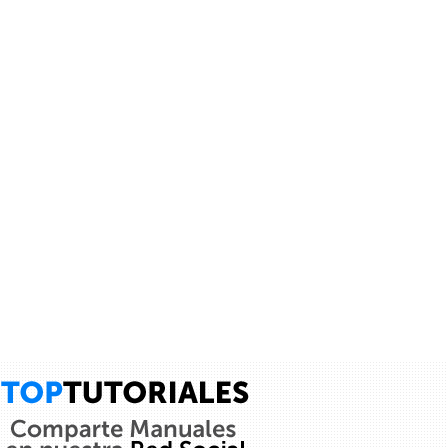
Cancelar
Enviar
Administrator
vínculo a
vídeo
.
9 años