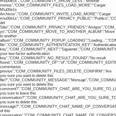
m\u00e1s","COM_COMMUNITY_SHOW_LESS":"Mostrar
menos","COM_COMMUNITY_FILES_LOAD_MORE":"Cargar
M\u00e1s
Archivos","COM_COMMUNITY_INVITE_LOAD_MORE":"Cargar
m\u00e1s","COM_COMMUNITY_PRIVACY_PUBLIC":"Publico",
del
Sitio","COM_COMMUNITY_PRIVACY_FRIENDS":"Amigos","CO
yo","COM_COMMUNITY_MOVE_TO_ANOTHER_ALBUM":"Move
to another
album","COM_COMMUNITY_POPUP_LOADING":"Loading...","C
file","COM_COMMUNITY_AUTHENTICATION_KEY":"Authenticatio
key","COM_COMMUNITY_NEXT":"Siguiente","COM_COMMUNITY
your two-factor authentication
key","COM_COMMUNITY_NO_RESULT_FOUND":"No result
found.","COM_COMMUNITY_OF":"of","COM_COMMUNITY
comentarios
previos","COM_COMMUNITY_FILES_DELETE_CONFIRM":"Are
you sure you want to delete this
file?","COM_COMMUNITY_MESSAGE":"Mensaje","COM_COM
you sure you want to delete this
comment?","COM_COMMUNITY_CHAT_ARE_YOU_SURE_TO_LE
you sure to leave this
conversation?","COM_COMMUNITY_CHAT_ARE_YOU_SURE_TO
you sure to delete this
message?","COM_COMMUNITY_CHAT_NAME_OF_CONVERSATI
of this
conversation","COM_COMMUNITY_CHAT_NAME_OF_CONVER