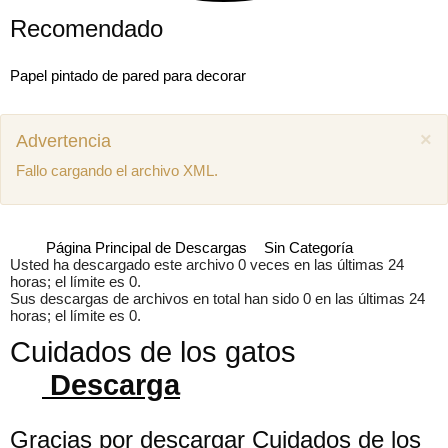
Recomendado
Papel pintado de pared para decorar
×
Advertencia
Fallo cargando el archivo XML.
Página Principal de Descargas
Sin Categoría
Usted ha descargado este archivo 0 veces en las últimas 24
horas; el límite es 0.
Sus descargas de archivos en total han sido 0 en las últimas 24
horas; el límite es 0.
Cuidados de los gatos
Descarga
Mostrar comentarios previos (1)
Juan miguel
Como puedo descargar el manual de mecánica
Gracias por descargar Cuidados de los
SEAT Ibiza 1.4 aex
8 años