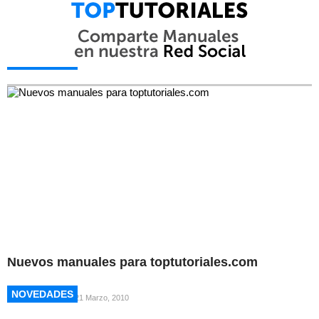
NOVEDADES
NOVEDADES
Nuevos manuales para toptutoriales.com
NOVEDADES
NOVEDADES
21 Marzo, 2010
NOVEDADES