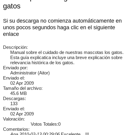
gatos
Si su descarga no comienza automáticamente en
×
unos pocos segundos haga clic en el siguiente
enlace
Descripción:
Manual sobre el cuidado de nuestras mascotas los gatos.
Esta guía explicatica incluye una breve explicación sobre
relevancia histórica de los gatos.
Enviado por:
Administrator (Aitor)
Enviado el:
02 Apr 2009
Tamaño del archivo:
45.6 MB
Descargas:
133
Enviado el:
02 Apr 2009
Valoración:
Votos Totales:0
Comentarios:
Ana 2010-02-13 00:29:06
Excelente....!!!