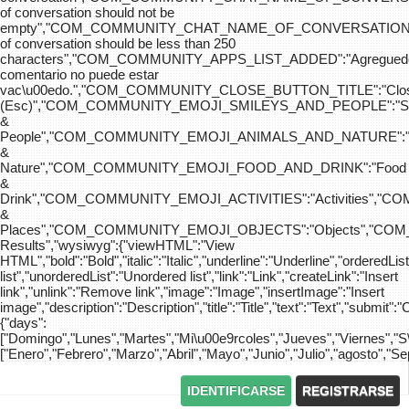
of conversation should not be
empty","COM_COMMUNITY_CHAT_NAME_OF_CONVERSATION
of conversation should be less than 250
characters","COM_COMMUNITY_APPS_LIST_ADDED":"Agreg
comentario no puede estar
vac\u00edo.","COM_COMMUNITY_CLOSE_BUTTON_TITLE":"Clo
(Esc)","COM_COMMUNITY_EMOJI_SMILEYS_AND_PEOPLE":"Sm
&
People","COM_COMMUNITY_EMOJI_ANIMALS_AND_NATURE":"
&
Nature","COM_COMMUNITY_EMOJI_FOOD_AND_DRINK":"Food
&
Drink","COM_COMMUNITY_EMOJI_ACTIVITIES":"Activities",
&
Places","COM_COMMUNITY_EMOJI_OBJECTS":"Objects","C
Results","wysiwyg":{"viewHTML":"View
HTML","bold":"Bold","italic":"Italic","underline":"Underline","orderedLi
list","unorderedList":"Unordered list","link":"Link","createLink":"Insert
link","unlink":"Remove link","image":"Image","insertImage":"Insert
image","description":"Description","title":"Title","text":"Text","submit":"
{"days":
["Domingo","Lunes","Martes","Mi\u00e9rcoles","Jueves","Viernes","
["Enero","Febrero","Marzo","Abril","Mayo","Junio","Julio","agosto","S
IDENTIFICARSE
REGISTRARSE