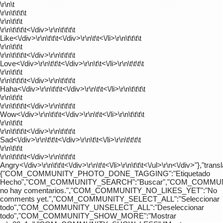
\r\n\t
\r\n\t\t\t\t
\r\n\t\t\t
\r\n\t\t\t\t
<\/div>\r\n\t\t\t\t
Like<\/div>\r\n\t\t\t<\/div>\r\n\t\t<\/li>\r\n\t\t\t\t
\r\n\t\t\t
\r\n\t\t\t\t
<\/div>\r\n\t\t\t\t
Love<\/div>\r\n\t\t\t<\/div>\r\n\t\t<\/li>\r\n\t\t\t\t
\r\n\t\t\t
\r\n\t\t\t\t
<\/div>\r\n\t\t\t\t
Haha<\/div>\r\n\t\t\t<\/div>\r\n\t\t<\/li>\r\n\t\t\t\t
\r\n\t\t\t
\r\n\t\t\t\t
<\/div>\r\n\t\t\t\t
Wow<\/div>\r\n\t\t\t<\/div>\r\n\t\t<\/li>\r\n\t\t\t\t
\r\n\t\t\t
\r\n\t\t\t\t
<\/div>\r\n\t\t\t\t
Sad<\/div>\r\n\t\t\t<\/div>\r\n\t\t<\/li>\r\n\t\t\t\t
\r\n\t\t\t
\r\n\t\t\t\t
<\/div>\r\n\t\t\t\t
Angry<\/div>\r\n\t\t\t<\/div>\r\n\t\t<\/li>\r\n\t\t\t<\/ul>\r\n<\/div>"},"trans
{"COM_COMMUNITY_PHOTO_DONE_TAGGING":"Etiquetado
Hecho","COM_COMMUNITY_SEARCH":"Buscar","COM_COMMUN
no hay comentarios.","COM_COMMUNITY_NO_LIKES_YET":"No
comments yet.","COM_COMMUNITY_SELECT_ALL":"Seleccionar
todo","COM_COMMUNITY_UNSELECT_ALL":"Deseleccionar
todo","COM_COMMUNITY_SHOW_MORE":"Mostrar