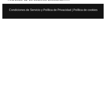
Condiciones de Servicio y Política de Privacidad
|
Política de cookies
Cancelar
Enviar
Administrator
Si queréis manuales de mecánica tenéis que ir a
www.manualesdemecanica.com
Manuales de Taller y Mecánica Automotriz GRATIS
El mundo de la mecánica automotriz. Descarga manuales de
taller y de mecánica gratis y aprende a reparar tu coche o moto
solicitando ayuda en…
7 años
×