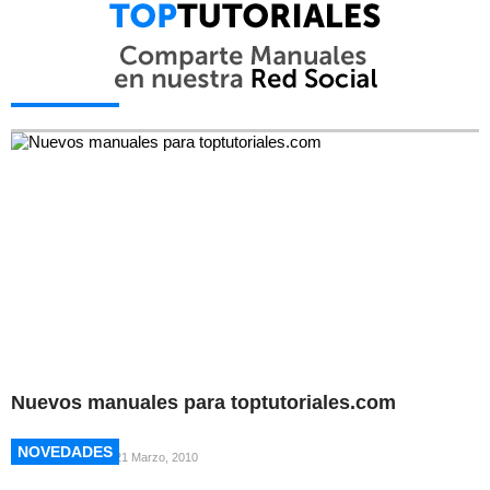
NOVEDADES
NOVEDADES
Nuevos manuales para toptutoriales.com
NOVEDADES
NOVEDADES
21 Marzo, 2010
NOVEDADES