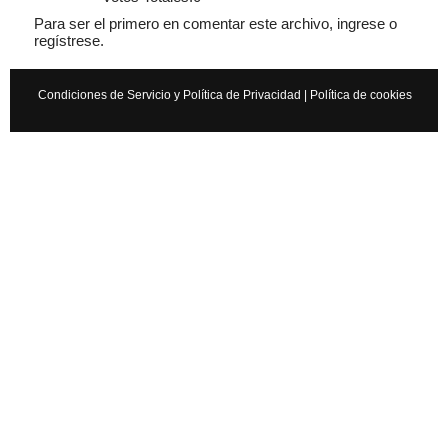
Para ser el primero en comentar este archivo, ingrese o
regístrese.
Condiciones de Servicio y Política de Privacidad
|
Política de cookies
Cancelar
Enviar
Administrator
Si queréis manuales de mecánica tenéis que ir a
www.manualesdemecanica.com
Manuales de Taller y Mecánica Automotriz GRATIS
El mundo de la mecánica automotriz. Descarga manuales de
taller y de mecánica gratis y aprende a reparar tu coche o moto
solicitando ayuda en…
7 años
×