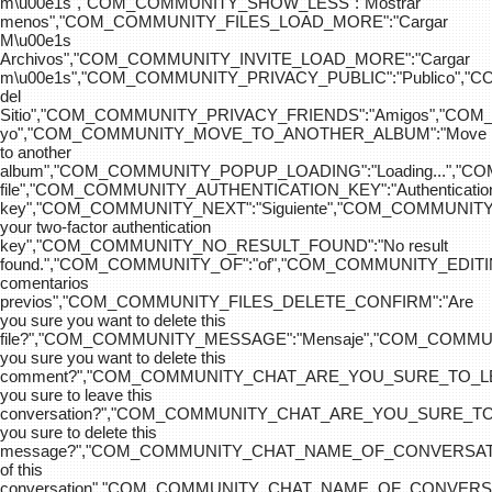
m\u00e1s","COM_COMMUNITY_SHOW_LESS":"Mostrar
menos","COM_COMMUNITY_FILES_LOAD_MORE":"Cargar
M\u00e1s
Archivos","COM_COMMUNITY_INVITE_LOAD_MORE":"Cargar
m\u00e1s","COM_COMMUNITY_PRIVACY_PUBLIC":"Publico",
del
Sitio","COM_COMMUNITY_PRIVACY_FRIENDS":"Amigos","CO
yo","COM_COMMUNITY_MOVE_TO_ANOTHER_ALBUM":"Move
to another
album","COM_COMMUNITY_POPUP_LOADING":"Loading...","C
file","COM_COMMUNITY_AUTHENTICATION_KEY":"Authenticatio
key","COM_COMMUNITY_NEXT":"Siguiente","COM_COMMUNITY
your two-factor authentication
key","COM_COMMUNITY_NO_RESULT_FOUND":"No result
found.","COM_COMMUNITY_OF":"of","COM_COMMUNITY
comentarios
previos","COM_COMMUNITY_FILES_DELETE_CONFIRM":"Are
you sure you want to delete this
file?","COM_COMMUNITY_MESSAGE":"Mensaje","COM_COM
you sure you want to delete this
comment?","COM_COMMUNITY_CHAT_ARE_YOU_SURE_TO_LE
you sure to leave this
conversation?","COM_COMMUNITY_CHAT_ARE_YOU_SURE_TO
you sure to delete this
message?","COM_COMMUNITY_CHAT_NAME_OF_CONVERSATI
of this
conversation","COM_COMMUNITY_CHAT_NAME_OF_CONVER