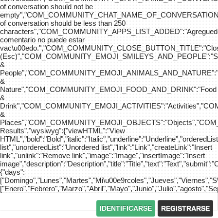
of conversation should not be
empty","COM_COMMUNITY_CHAT_NAME_OF_CONVERSATION
of conversation should be less than 250
characters","COM_COMMUNITY_APPS_LIST_ADDED":"Agreg
comentario no puede estar
vac\u00edo.","COM_COMMUNITY_CLOSE_BUTTON_TITLE":"Clo
(Esc)","COM_COMMUNITY_EMOJI_SMILEYS_AND_PEOPLE":"Sm
&
People","COM_COMMUNITY_EMOJI_ANIMALS_AND_NATURE":"
&
Nature","COM_COMMUNITY_EMOJI_FOOD_AND_DRINK":"Food
&
Drink","COM_COMMUNITY_EMOJI_ACTIVITIES":"Activities",
&
Places","COM_COMMUNITY_EMOJI_OBJECTS":"Objects","C
Results","wysiwyg":{"viewHTML":"View
HTML","bold":"Bold","italic":"Italic","underline":"Underline","orderedLi
list","unorderedList":"Unordered list","link":"Link","createLink":"Insert
link","unlink":"Remove link","image":"Image","insertImage":"Insert
image","description":"Description","title":"Title","text":"Text","submit":"
{"days":
["Domingo","Lunes","Martes","Mi\u00e9rcoles","Jueves","Viernes","
["Enero","Febrero","Marzo","Abril","Mayo","Junio","Julio","agosto","S
IDENTIFICARSE
REGISTRARSE