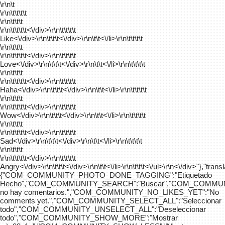
\r\n\t
\r\n\t\t\t\t
\r\n\t\t\t
\r\n\t\t\t\t
<\/div>\r\n\t\t\t\t
Like<\/div>\r\n\t\t\t<\/div>\r\n\t\t<\/li>\r\n\t\t\t\t
\r\n\t\t\t
\r\n\t\t\t\t
<\/div>\r\n\t\t\t\t
Love<\/div>\r\n\t\t\t<\/div>\r\n\t\t<\/li>\r\n\t\t\t\t
\r\n\t\t\t
\r\n\t\t\t\t
<\/div>\r\n\t\t\t\t
Haha<\/div>\r\n\t\t\t<\/div>\r\n\t\t<\/li>\r\n\t\t\t\t
\r\n\t\t\t
\r\n\t\t\t\t
<\/div>\r\n\t\t\t\t
Wow<\/div>\r\n\t\t\t<\/div>\r\n\t\t<\/li>\r\n\t\t\t\t
\r\n\t\t\t
\r\n\t\t\t\t
<\/div>\r\n\t\t\t\t
Sad<\/div>\r\n\t\t\t<\/div>\r\n\t\t<\/li>\r\n\t\t\t\t
\r\n\t\t\t
\r\n\t\t\t\t
<\/div>\r\n\t\t\t\t
Angry<\/div>\r\n\t\t\t<\/div>\r\n\t\t<\/li>\r\n\t\t\t<\/ul>\r\n<\/div>"},"trans
{"COM_COMMUNITY_PHOTO_DONE_TAGGING":"Etiquetado
Hecho","COM_COMMUNITY_SEARCH":"Buscar","COM_COMMUN
no hay comentarios.","COM_COMMUNITY_NO_LIKES_YET":"No
comments yet.","COM_COMMUNITY_SELECT_ALL":"Seleccionar
todo","COM_COMMUNITY_UNSELECT_ALL":"Deseleccionar
todo","COM_COMMUNITY_SHOW_MORE":"Mostrar