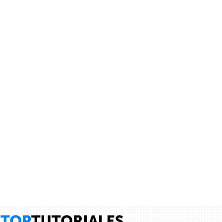
Cancelar
Enviar
Administrator
vínculo a
vídeo
.
9 años