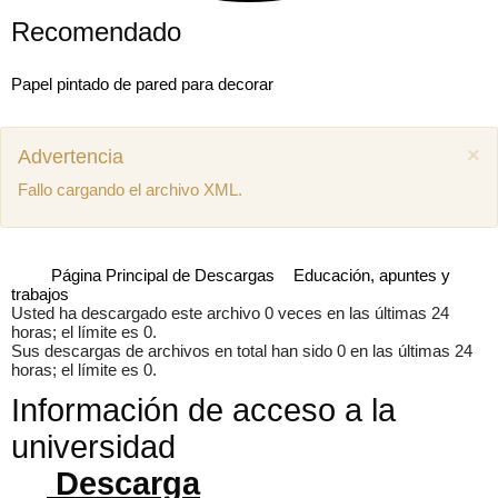
Recomendado
Papel pintado de pared para decorar
×
Advertencia
Fallo cargando el archivo XML.
Página Principal de Descargas
Educación, apuntes y
trabajos
Usted ha descargado este archivo 0 veces en las últimas 24
horas; el límite es 0.
Sus descargas de archivos en total han sido 0 en las últimas 24
horas; el límite es 0.
Información de acceso a la
Mostrar comentarios previos (1)
universidad
Juan miguel
Como puedo descargar el manual de mecánica
Descarga
SEAT Ibiza 1.4 aex
8 años