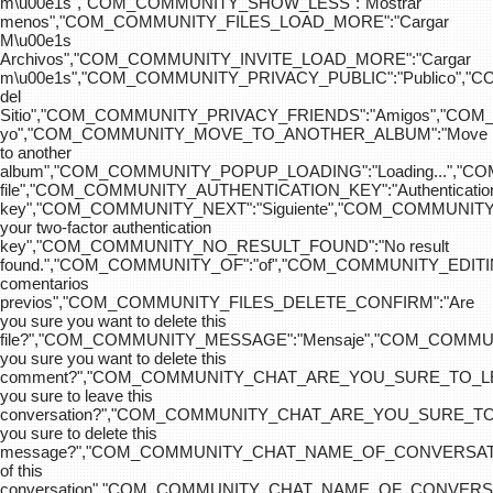
m\u00e1s","COM_COMMUNITY_SHOW_LESS":"Mostrar
menos","COM_COMMUNITY_FILES_LOAD_MORE":"Cargar
M\u00e1s
Archivos","COM_COMMUNITY_INVITE_LOAD_MORE":"Cargar
m\u00e1s","COM_COMMUNITY_PRIVACY_PUBLIC":"Publico",
del
Sitio","COM_COMMUNITY_PRIVACY_FRIENDS":"Amigos","CO
yo","COM_COMMUNITY_MOVE_TO_ANOTHER_ALBUM":"Move
to another
album","COM_COMMUNITY_POPUP_LOADING":"Loading...","C
file","COM_COMMUNITY_AUTHENTICATION_KEY":"Authenticatio
key","COM_COMMUNITY_NEXT":"Siguiente","COM_COMMUNITY
your two-factor authentication
key","COM_COMMUNITY_NO_RESULT_FOUND":"No result
found.","COM_COMMUNITY_OF":"of","COM_COMMUNITY
comentarios
previos","COM_COMMUNITY_FILES_DELETE_CONFIRM":"Are
you sure you want to delete this
file?","COM_COMMUNITY_MESSAGE":"Mensaje","COM_COM
you sure you want to delete this
comment?","COM_COMMUNITY_CHAT_ARE_YOU_SURE_TO_LE
you sure to leave this
conversation?","COM_COMMUNITY_CHAT_ARE_YOU_SURE_TO
you sure to delete this
message?","COM_COMMUNITY_CHAT_NAME_OF_CONVERSATI
of this
conversation","COM_COMMUNITY_CHAT_NAME_OF_CONVER