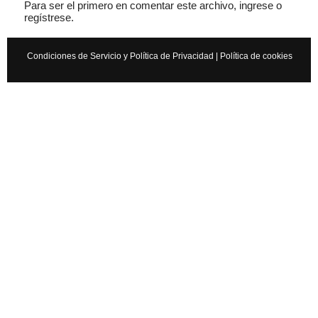
Para ser el primero en comentar este archivo, ingrese o
regístrese.
Condiciones de Servicio y Política de Privacidad
|
Política de cookies
Cancelar
Enviar
Administrator
Si queréis manuales de mecánica tenéis que ir a
www.manualesdemecanica.com
Manuales de Taller y Mecánica Automotriz GRATIS
El mundo de la mecánica automotriz. Descarga manuales de
taller y de mecánica gratis y aprende a reparar tu coche o moto
solicitando ayuda en…
7 años
×