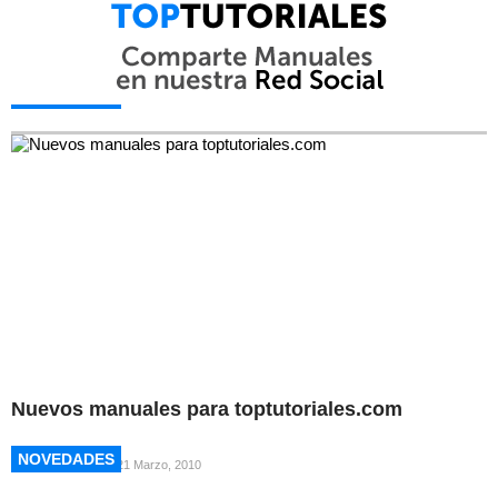
NOVEDADES
NOVEDADES
Nuevos manuales para toptutoriales.com
NOVEDADES
NOVEDADES
21 Marzo, 2010
NOVEDADES