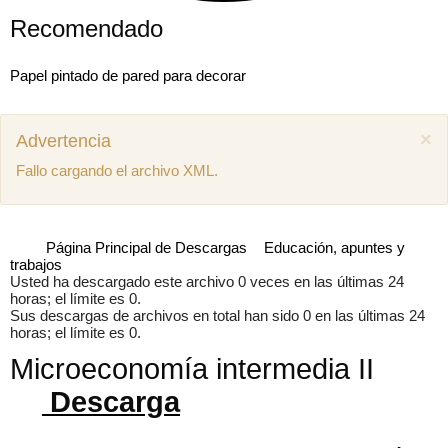
Recomendado
Papel pintado de pared para decorar
×
Advertencia
Fallo cargando el archivo XML.
Página Principal de Descargas
Educación, apuntes y
trabajos
Usted ha descargado este archivo 0 veces en las últimas 24
horas; el límite es 0.
Sus descargas de archivos en total han sido 0 en las últimas 24
horas; el límite es 0.
Microeconomía intermedia II
Mostrar comentarios previos (1)
Descarga
Juan miguel
Como puedo descargar el manual de mecánica
SEAT Ibiza 1.4 aex
8 años