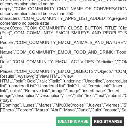
of conversation should not be
empty","COM_COMMUNITY_CHAT_NAME_OF_CONVERSATION
of conversation should be less than 250
characters","COM_COMMUNITY_APPS_LIST_ADDED":"Agreg
comentario no puede estar
vac\u00edo.","COM_COMMUNITY_CLOSE_BUTTON_TITLE":"Clo
(Esc)","COM_COMMUNITY_EMOJI_SMILEYS_AND_PEOPLE":"Sm
&
People","COM_COMMUNITY_EMOJI_ANIMALS_AND_NATURE":"
&
Nature","COM_COMMUNITY_EMOJI_FOOD_AND_DRINK":"Food
&
Drink","COM_COMMUNITY_EMOJI_ACTIVITIES":"Activities",
&
Places","COM_COMMUNITY_EMOJI_OBJECTS":"Objects","C
Results","wysiwyg":{"viewHTML":"View
HTML","bold":"Bold","italic":"Italic","underline":"Underline","orderedLi
list","unorderedList":"Unordered list","link":"Link","createLink":"Insert
link","unlink":"Remove link","image":"Image","insertImage":"Insert
image","description":"Description","title":"Title","text":"Text","submit":"
{"days":
["Domingo","Lunes","Martes","Mi\u00e9rcoles","Jueves","Viernes","
["Enero","Febrero","Marzo","Abril","Mayo","Junio","Julio","agosto","S
IDENTIFICARSE
REGISTRARSE