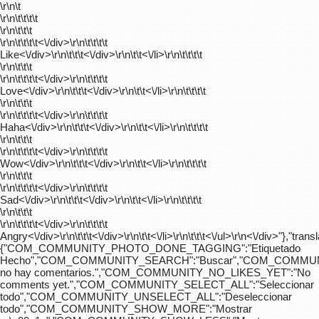
\r\n\t
\r\n\t\t\t\t
\r\n\t\t\t
\r\n\t\t\t\t
<\/div>\r\n\t\t\t\t
Like<\/div>\r\n\t\t\t<\/div>\r\n\t\t<\/li>\r\n\t\t\t\t
\r\n\t\t\t
\r\n\t\t\t\t
<\/div>\r\n\t\t\t\t
Love<\/div>\r\n\t\t\t<\/div>\r\n\t\t<\/li>\r\n\t\t\t\t
\r\n\t\t\t
\r\n\t\t\t\t
<\/div>\r\n\t\t\t\t
Haha<\/div>\r\n\t\t\t<\/div>\r\n\t\t<\/li>\r\n\t\t\t\t
\r\n\t\t\t
\r\n\t\t\t\t
<\/div>\r\n\t\t\t\t
Wow<\/div>\r\n\t\t\t<\/div>\r\n\t\t<\/li>\r\n\t\t\t\t
\r\n\t\t\t
\r\n\t\t\t\t
<\/div>\r\n\t\t\t\t
Sad<\/div>\r\n\t\t\t<\/div>\r\n\t\t<\/li>\r\n\t\t\t\t
\r\n\t\t\t
\r\n\t\t\t\t
<\/div>\r\n\t\t\t\t
Angry<\/div>\r\n\t\t\t<\/div>\r\n\t\t<\/li>\r\n\t\t\t<\/ul>\r\n<\/div>"},"trans
{"COM_COMMUNITY_PHOTO_DONE_TAGGING":"Etiquetado
Hecho","COM_COMMUNITY_SEARCH":"Buscar","COM_COMMUN
no hay comentarios.","COM_COMMUNITY_NO_LIKES_YET":"No
comments yet.","COM_COMMUNITY_SELECT_ALL":"Seleccionar
todo","COM_COMMUNITY_UNSELECT_ALL":"Deseleccionar
todo","COM_COMMUNITY_SHOW_MORE":"Mostrar