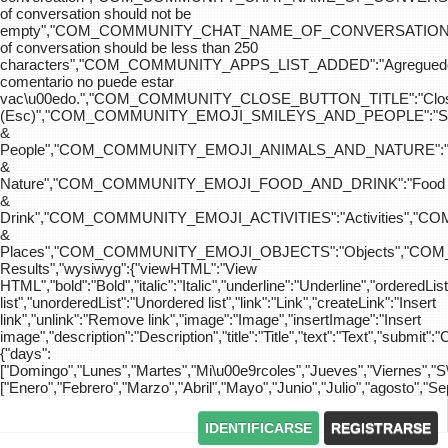
of conversation should not be
empty","COM_COMMUNITY_CHAT_NAME_OF_CONVERSATION
of conversation should be less than 250
characters","COM_COMMUNITY_APPS_LIST_ADDED":"Agreg
comentario no puede estar
vac\u00edo.","COM_COMMUNITY_CLOSE_BUTTON_TITLE":"Clo
(Esc)","COM_COMMUNITY_EMOJI_SMILEYS_AND_PEOPLE":"Sm
&
People","COM_COMMUNITY_EMOJI_ANIMALS_AND_NATURE":"
&
Nature","COM_COMMUNITY_EMOJI_FOOD_AND_DRINK":"Food
&
Drink","COM_COMMUNITY_EMOJI_ACTIVITIES":"Activities",
&
Places","COM_COMMUNITY_EMOJI_OBJECTS":"Objects","C
Results","wysiwyg":{"viewHTML":"View
HTML","bold":"Bold","italic":"Italic","underline":"Underline","orderedLi
list","unorderedList":"Unordered list","link":"Link","createLink":"Insert
link","unlink":"Remove link","image":"Image","insertImage":"Insert
image","description":"Description","title":"Title","text":"Text","submit":"
{"days":
["Domingo","Lunes","Martes","Mi\u00e9rcoles","Jueves","Viernes","
["Enero","Febrero","Marzo","Abril","Mayo","Junio","Julio","agosto","S
IDENTIFICARSE
REGISTRARSE