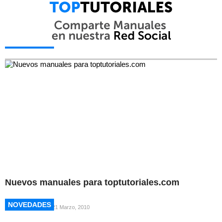
NOVEDADES
NOVEDADES
Nuevos manuales para toptutoriales.com
NOVEDADES
NOVEDADES
21 Marzo, 2010
NOVEDADES