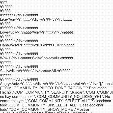
\r\n\t
\r\n\t\t\t\t
\r\n\t\t\t
\r\n\t\t\t\t
<\/div>\r\n\t\t\t\t
Like<\/div>\r\n\t\t\t<\/div>\r\n\t\t<\/li>\r\n\t\t\t\t
\r\n\t\t\t
\r\n\t\t\t\t
<\/div>\r\n\t\t\t\t
Love<\/div>\r\n\t\t\t<\/div>\r\n\t\t<\/li>\r\n\t\t\t\t
\r\n\t\t\t
\r\n\t\t\t\t
<\/div>\r\n\t\t\t\t
Haha<\/div>\r\n\t\t\t<\/div>\r\n\t\t<\/li>\r\n\t\t\t\t
\r\n\t\t\t
\r\n\t\t\t\t
<\/div>\r\n\t\t\t\t
Wow<\/div>\r\n\t\t\t<\/div>\r\n\t\t<\/li>\r\n\t\t\t\t
\r\n\t\t\t
\r\n\t\t\t\t
<\/div>\r\n\t\t\t\t
Sad<\/div>\r\n\t\t\t<\/div>\r\n\t\t<\/li>\r\n\t\t\t\t
\r\n\t\t\t
\r\n\t\t\t\t
<\/div>\r\n\t\t\t\t
Angry<\/div>\r\n\t\t\t<\/div>\r\n\t\t<\/li>\r\n\t\t\t<\/ul>\r\n<\/div>"},"trans
{"COM_COMMUNITY_PHOTO_DONE_TAGGING":"Etiquetado
Hecho","COM_COMMUNITY_SEARCH":"Buscar","COM_COMMUN
no hay comentarios.","COM_COMMUNITY_NO_LIKES_YET":"No
comments yet.","COM_COMMUNITY_SELECT_ALL":"Seleccionar
todo","COM_COMMUNITY_UNSELECT_ALL":"Deseleccionar
todo","COM_COMMUNITY_SHOW_MORE":"Mostrar