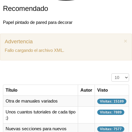
Recomendado
Papel pintado de pared para decorar
×
Advertencia
Fallo cargando el archivo XML.
Cantidad a
Título
Autor
Visto
Otra de manuales variados
Visitas: 15189
Unos cuantos tutoriales de cada tipo
Visitas: 7889
Mostrar comentarios previos (1)
;)
Juan miguel
Como puedo descargar el manual de mecánica
Nuevas secciones para nuevos
SEAT Ibiza 1.4 aex
Visitas: 7577
8 años