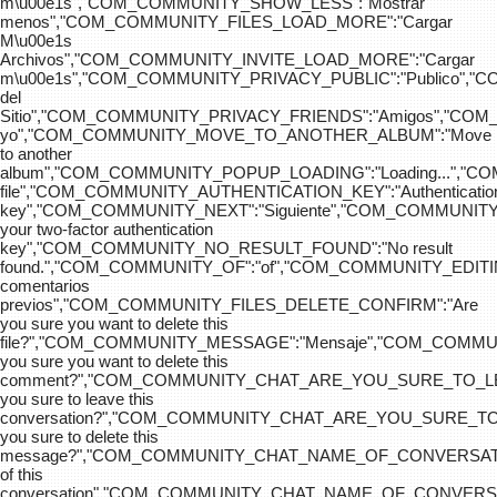
m\u00e1s","COM_COMMUNITY_SHOW_LESS":"Mostrar
menos","COM_COMMUNITY_FILES_LOAD_MORE":"Cargar
M\u00e1s
Archivos","COM_COMMUNITY_INVITE_LOAD_MORE":"Cargar
m\u00e1s","COM_COMMUNITY_PRIVACY_PUBLIC":"Publico",
del
Sitio","COM_COMMUNITY_PRIVACY_FRIENDS":"Amigos","CO
yo","COM_COMMUNITY_MOVE_TO_ANOTHER_ALBUM":"Move
to another
album","COM_COMMUNITY_POPUP_LOADING":"Loading...","C
file","COM_COMMUNITY_AUTHENTICATION_KEY":"Authenticatio
key","COM_COMMUNITY_NEXT":"Siguiente","COM_COMMUNITY
your two-factor authentication
key","COM_COMMUNITY_NO_RESULT_FOUND":"No result
found.","COM_COMMUNITY_OF":"of","COM_COMMUNITY
comentarios
previos","COM_COMMUNITY_FILES_DELETE_CONFIRM":"Are
you sure you want to delete this
file?","COM_COMMUNITY_MESSAGE":"Mensaje","COM_COM
you sure you want to delete this
comment?","COM_COMMUNITY_CHAT_ARE_YOU_SURE_TO_LE
you sure to leave this
conversation?","COM_COMMUNITY_CHAT_ARE_YOU_SURE_TO
you sure to delete this
message?","COM_COMMUNITY_CHAT_NAME_OF_CONVERSATI
of this
conversation","COM_COMMUNITY_CHAT_NAME_OF_CONVER