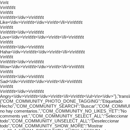
\r\n\t
\r\n\t\t\t\t
\r\n\t\t\t
\r\n\t\t\t\t
<\/div>\r\n\t\t\t\t
Like<\/div>\r\n\t\t\t<\/div>\r\n\t\t<\/li>\r\n\t\t\t\t
\r\n\t\t\t
\r\n\t\t\t\t
<\/div>\r\n\t\t\t\t
Love<\/div>\r\n\t\t\t<\/div>\r\n\t\t<\/li>\r\n\t\t\t\t
\r\n\t\t\t
\r\n\t\t\t\t
<\/div>\r\n\t\t\t\t
Haha<\/div>\r\n\t\t\t<\/div>\r\n\t\t<\/li>\r\n\t\t\t\t
\r\n\t\t\t
\r\n\t\t\t\t
<\/div>\r\n\t\t\t\t
Wow<\/div>\r\n\t\t\t<\/div>\r\n\t\t<\/li>\r\n\t\t\t\t
\r\n\t\t\t
\r\n\t\t\t\t
<\/div>\r\n\t\t\t\t
Sad<\/div>\r\n\t\t\t<\/div>\r\n\t\t<\/li>\r\n\t\t\t\t
\r\n\t\t\t
\r\n\t\t\t\t
<\/div>\r\n\t\t\t\t
Angry<\/div>\r\n\t\t\t<\/div>\r\n\t\t<\/li>\r\n\t\t\t<\/ul>\r\n<\/div>"},"trans
{"COM_COMMUNITY_PHOTO_DONE_TAGGING":"Etiquetado
Hecho","COM_COMMUNITY_SEARCH":"Buscar","COM_COMMUN
no hay comentarios.","COM_COMMUNITY_NO_LIKES_YET":"No
comments yet.","COM_COMMUNITY_SELECT_ALL":"Seleccionar
todo","COM_COMMUNITY_UNSELECT_ALL":"Deseleccionar
todo","COM_COMMUNITY_SHOW_MORE":"Mostrar