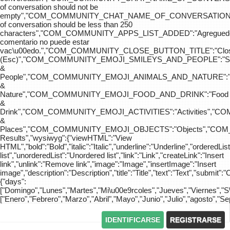
of conversation should not be
empty","COM_COMMUNITY_CHAT_NAME_OF_CONVERSATION
of conversation should be less than 250
characters","COM_COMMUNITY_APPS_LIST_ADDED":"Agreg
comentario no puede estar
vac\u00edo.","COM_COMMUNITY_CLOSE_BUTTON_TITLE":"Clo
(Esc)","COM_COMMUNITY_EMOJI_SMILEYS_AND_PEOPLE":"Sm
&
People","COM_COMMUNITY_EMOJI_ANIMALS_AND_NATURE":"
&
Nature","COM_COMMUNITY_EMOJI_FOOD_AND_DRINK":"Food
&
Drink","COM_COMMUNITY_EMOJI_ACTIVITIES":"Activities",
&
Places","COM_COMMUNITY_EMOJI_OBJECTS":"Objects","C
Results","wysiwyg":{"viewHTML":"View
HTML","bold":"Bold","italic":"Italic","underline":"Underline","orderedLi
list","unorderedList":"Unordered list","link":"Link","createLink":"Insert
link","unlink":"Remove link","image":"Image","insertImage":"Insert
image","description":"Description","title":"Title","text":"Text","submit":"
{"days":
["Domingo","Lunes","Martes","Mi\u00e9rcoles","Jueves","Viernes","
["Enero","Febrero","Marzo","Abril","Mayo","Junio","Julio","agosto","S
IDENTIFICARSE
REGISTRARSE