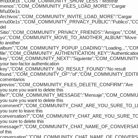
m\u00e1s","COM_COMMUNITY_SHOW_LESS":"Mostrar
menos","COM_COMMUNITY_FILES_LOAD_MORE":"Cargar
M\u00e1s
Archivos","COM_COMMUNITY_INVITE_LOAD_MORE":"Cargar
m\u00e1s","COM_COMMUNITY_PRIVACY_PUBLIC":"Publico",
del
Sitio","COM_COMMUNITY_PRIVACY_FRIENDS":"Amigos","CO
yo","COM_COMMUNITY_MOVE_TO_ANOTHER_ALBUM":"Move
to another
album","COM_COMMUNITY_POPUP_LOADING":"Loading...","C
file","COM_COMMUNITY_AUTHENTICATION_KEY":"Authenticatio
key","COM_COMMUNITY_NEXT":"Siguiente","COM_COMMUNITY
your two-factor authentication
key","COM_COMMUNITY_NO_RESULT_FOUND":"No result
found.","COM_COMMUNITY_OF":"of","COM_COMMUNITY
comentarios
previos","COM_COMMUNITY_FILES_DELETE_CONFIRM":"Are
you sure you want to delete this
file?","COM_COMMUNITY_MESSAGE":"Mensaje","COM_COM
you sure you want to delete this
comment?","COM_COMMUNITY_CHAT_ARE_YOU_SURE_TO_LE
you sure to leave this
conversation?","COM_COMMUNITY_CHAT_ARE_YOU_SURE_TO
you sure to delete this
message?","COM_COMMUNITY_CHAT_NAME_OF_CONVERSATI
of this
conversation","COM_COMMUNITY_CHAT_NAME_OF_CONVER