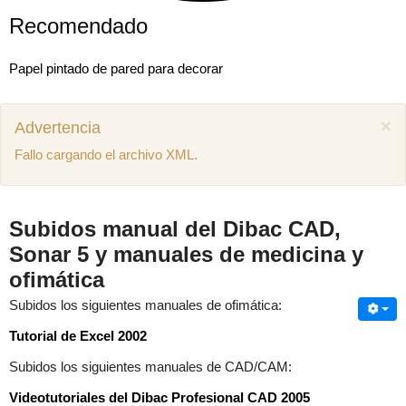
Recomendado
Papel pintado de pared para decorar
×
Advertencia
Fallo cargando el archivo XML.
Subidos manual del Dibac CAD,
Sonar 5 y manuales de medicina y
ofimática
Subidos los siguientes manuales de ofimática:
Tutorial de Excel 2002
Mostrar comentarios previos (1)
Subidos los siguientes manuales de CAD/CAM:
Juan miguel
Como puedo descargar el manual de mecánica
Videotutoriales del Dibac Profesional CAD 2005
SEAT Ibiza 1.4 aex
8 años