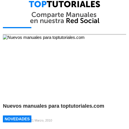
NOVEDADES
NOVEDADES
Nuevos manuales para toptutoriales.com
NOVEDADES
NOVEDADES
21 Marzo, 2010
NOVEDADES