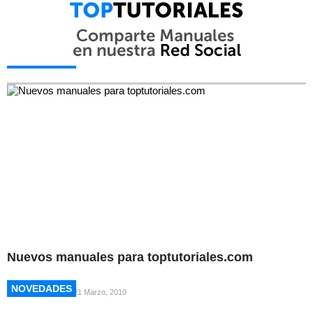
NOVEDADES
NOVEDADES
Nuevos manuales para toptutoriales.com
NOVEDADES
NOVEDADES
21 Marzo, 2010
NOVEDADES