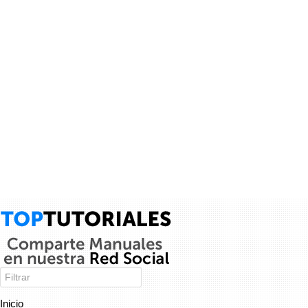
Tutorial CNC 1, Como hacer cortes y tallados...
Video tutorial completo de como diseñar desde 0 un dibujo 2D
para despues realizar los cortes en una CNC, este video es de
Mini Fabricas 3D y CNC's...
junaid alam siddique
Jcb 3cx workshop manual
9 años
1
×
Inicio