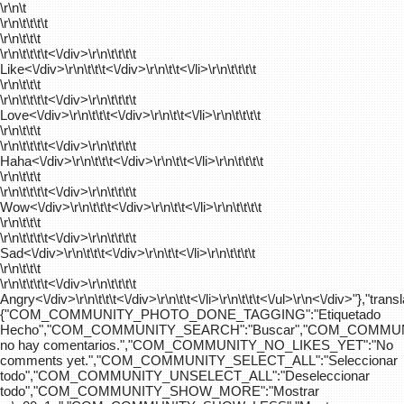
\r\n\t
\r\n\t\t\t\t
\r\n\t\t\t
\r\n\t\t\t\t
<\/div>\r\n\t\t\t\t
Like<\/div>\r\n\t\t\t<\/div>\r\n\t\t<\/li>\r\n\t\t\t\t
\r\n\t\t\t
\r\n\t\t\t\t
<\/div>\r\n\t\t\t\t
Love<\/div>\r\n\t\t\t<\/div>\r\n\t\t<\/li>\r\n\t\t\t\t
\r\n\t\t\t
\r\n\t\t\t\t
<\/div>\r\n\t\t\t\t
Haha<\/div>\r\n\t\t\t<\/div>\r\n\t\t<\/li>\r\n\t\t\t\t
\r\n\t\t\t
\r\n\t\t\t\t
<\/div>\r\n\t\t\t\t
Wow<\/div>\r\n\t\t\t<\/div>\r\n\t\t<\/li>\r\n\t\t\t\t
\r\n\t\t\t
\r\n\t\t\t\t
<\/div>\r\n\t\t\t\t
Sad<\/div>\r\n\t\t\t<\/div>\r\n\t\t<\/li>\r\n\t\t\t\t
\r\n\t\t\t
\r\n\t\t\t\t
<\/div>\r\n\t\t\t\t
Angry<\/div>\r\n\t\t\t<\/div>\r\n\t\t<\/li>\r\n\t\t\t<\/ul>\r\n<\/div>"},"trans
{"COM_COMMUNITY_PHOTO_DONE_TAGGING":"Etiquetado
Hecho","COM_COMMUNITY_SEARCH":"Buscar","COM_COMMUN
no hay comentarios.","COM_COMMUNITY_NO_LIKES_YET":"No
comments yet.","COM_COMMUNITY_SELECT_ALL":"Seleccionar
todo","COM_COMMUNITY_UNSELECT_ALL":"Deseleccionar
todo","COM_COMMUNITY_SHOW_MORE":"Mostrar