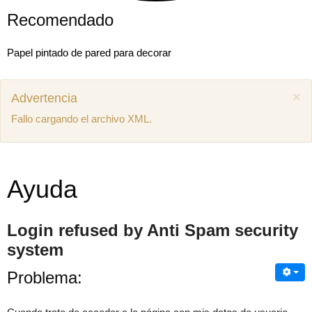
Recomendado
Papel pintado de pared para decorar
×
Advertencia
Fallo cargando el archivo XML.
Ayuda
Login refused by Anti Spam security
system
Mostrar comentarios previos (1)
Problema:
Juan miguel
Como puedo descargar el manual de mecánica
SEAT Ibiza 1.4 aex
8 años