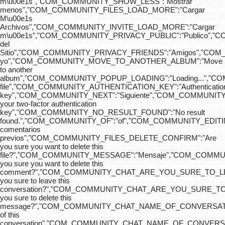
m\u00e1s","COM_COMMUNITY_SHOW_LESS":"Mostrar
menos","COM_COMMUNITY_FILES_LOAD_MORE":"Cargar
M\u00e1s
Archivos","COM_COMMUNITY_INVITE_LOAD_MORE":"Cargar
m\u00e1s","COM_COMMUNITY_PRIVACY_PUBLIC":"Publico",
del
Sitio","COM_COMMUNITY_PRIVACY_FRIENDS":"Amigos","CO
yo","COM_COMMUNITY_MOVE_TO_ANOTHER_ALBUM":"Move
to another
album","COM_COMMUNITY_POPUP_LOADING":"Loading...","C
file","COM_COMMUNITY_AUTHENTICATION_KEY":"Authenticatio
key","COM_COMMUNITY_NEXT":"Siguiente","COM_COMMUNITY
your two-factor authentication
key","COM_COMMUNITY_NO_RESULT_FOUND":"No result
found.","COM_COMMUNITY_OF":"of","COM_COMMUNITY
comentarios
previos","COM_COMMUNITY_FILES_DELETE_CONFIRM":"Are
you sure you want to delete this
file?","COM_COMMUNITY_MESSAGE":"Mensaje","COM_COM
you sure you want to delete this
comment?","COM_COMMUNITY_CHAT_ARE_YOU_SURE_TO_LE
you sure to leave this
conversation?","COM_COMMUNITY_CHAT_ARE_YOU_SURE_TO
you sure to delete this
message?","COM_COMMUNITY_CHAT_NAME_OF_CONVERSATI
of this
conversation","COM_COMMUNITY_CHAT_NAME_OF_CONVER