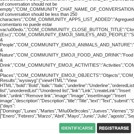
of conversation should not be
empty","COM_COMMUNITY_CHAT_NAME_OF_CONVERSATION
of conversation should be less than 250
characters","COM_COMMUNITY_APPS_LIST_ADDED":"Agreg
comentario no puede estar
vac\u00edo.","COM_COMMUNITY_CLOSE_BUTTON_TITLE":"Clo
(Esc)","COM_COMMUNITY_EMOJI_SMILEYS_AND_PEOPLE":"Sm
&
People","COM_COMMUNITY_EMOJI_ANIMALS_AND_NATURE":"
&
Nature","COM_COMMUNITY_EMOJI_FOOD_AND_DRINK":"Food
&
Drink","COM_COMMUNITY_EMOJI_ACTIVITIES":"Activities",
&
Places","COM_COMMUNITY_EMOJI_OBJECTS":"Objects","C
Results","wysiwyg":{"viewHTML":"View
HTML","bold":"Bold","italic":"Italic","underline":"Underline","orderedLi
list","unorderedList":"Unordered list","link":"Link","createLink":"Insert
link","unlink":"Remove link","image":"Image","insertImage":"Insert
image","description":"Description","title":"Title","text":"Text","submit":"
{"days":
["Domingo","Lunes","Martes","Mi\u00e9rcoles","Jueves","Viernes","
["Enero","Febrero","Marzo","Abril","Mayo","Junio","Julio","agosto","S
IDENTIFICARSE
REGISTRARSE