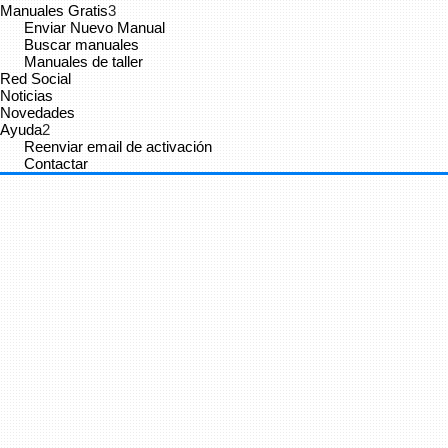
Manuales Gratis
3
Enviar Nuevo Manual
Buscar manuales
Manuales de taller
Red Social
Noticias
Novedades
Ayuda
2
Reenviar email de activación
Contactar
Cancelar
Enviar
Administrator
vínculo a
vídeo
.
9 años