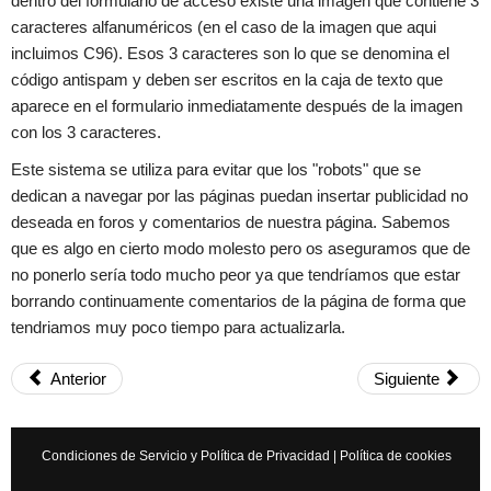
dentro del formulario de acceso existe una imagen que contiene 3
caracteres alfanuméricos (en el caso de la imagen que aqui
incluimos C96). Esos 3 caracteres son lo que se denomina el
código antispam y deben ser escritos en la caja de texto que
aparece en el formulario inmediatamente después de la imagen
con los 3 caracteres.
Cancelar
Enviar
Este sistema se utiliza para evitar que los "robots" que se
Administrator
Si queréis manuales de mecánica tenéis que ir a
dedican a navegar por las páginas puedan insertar publicidad no
www.manualesdemecanica.com
deseada en foros y comentarios de nuestra página. Sabemos
que es algo en cierto modo molesto pero os aseguramos que de
Manuales de Taller y Mecánica Automotriz GRATIS
no ponerlo sería todo mucho peor ya que tendríamos que estar
El mundo de la mecánica automotriz. Descarga manuales de
borrando continuamente comentarios de la página de forma que
taller y de mecánica gratis y aprende a reparar tu coche o moto
tendriamos muy poco tiempo para actualizarla.
solicitando ayuda en…
7 años
Anterior
Siguiente
Condiciones de Servicio y Política de Privacidad
|
Política de cookies
×