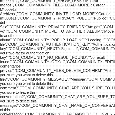
m\u00e1s","COM_COMMUNITY_SHOW_LESS":"Mostrar
menos","COM_COMMUNITY_FILES_LOAD_MORE":"Cargar
M\u00e1s
Archivos","COM_COMMUNITY_INVITE_LOAD_MORE":"Cargar
m\u00e1s","COM_COMMUNITY_PRIVACY_PUBLIC":"Publico",
del
Sitio","COM_COMMUNITY_PRIVACY_FRIENDS":"Amigos","CO
yo","COM_COMMUNITY_MOVE_TO_ANOTHER_ALBUM":"Move
to another
album","COM_COMMUNITY_POPUP_LOADING":"Loading...","C
file","COM_COMMUNITY_AUTHENTICATION_KEY":"Authenticatio
key","COM_COMMUNITY_NEXT":"Siguiente","COM_COMMUNITY
your two-factor authentication
key","COM_COMMUNITY_NO_RESULT_FOUND":"No result
found.","COM_COMMUNITY_OF":"of","COM_COMMUNITY
comentarios
previos","COM_COMMUNITY_FILES_DELETE_CONFIRM":"Are
you sure you want to delete this
file?","COM_COMMUNITY_MESSAGE":"Mensaje","COM_COM
you sure you want to delete this
comment?","COM_COMMUNITY_CHAT_ARE_YOU_SURE_TO_LE
you sure to leave this
conversation?","COM_COMMUNITY_CHAT_ARE_YOU_SURE_TO
you sure to delete this
message?","COM_COMMUNITY_CHAT_NAME_OF_CONVERSATI
of this
conversation","COM_COMMUNITY_CHAT_NAME_OF_CONVER