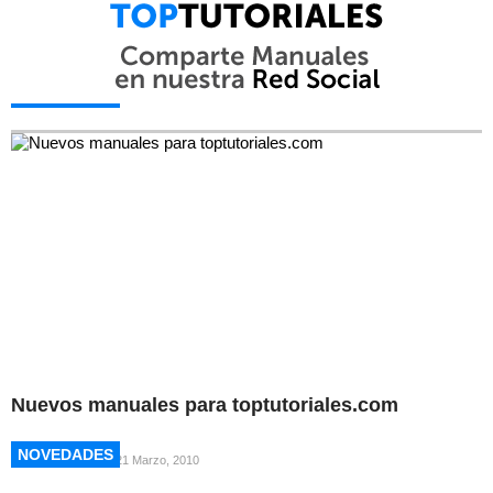
NOVEDADES
NOVEDADES
Nuevos manuales para toptutoriales.com
NOVEDADES
NOVEDADES
21 Marzo, 2010
NOVEDADES