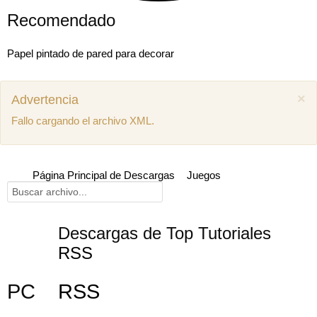
Recomendado
Papel pintado de pared para decorar
×
Advertencia
Fallo cargando el archivo XML.
Página Principal de Descargas
Juegos
Descargas de Top Tutoriales
RSS
Mostrar comentarios previos (1)
PC
RSS
Juan miguel
Como puedo descargar el manual de mecánica
SEAT Ibiza 1.4 aex
8 años