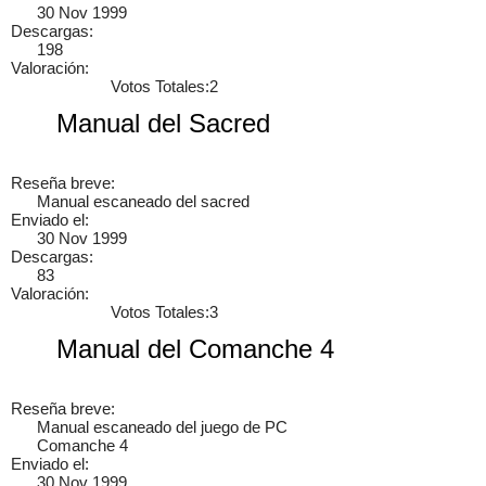
30 Nov 1999
Descargas:
198
Valoración:
Votos Totales:2
Manual del Sacred
Cancelar
Enviar
Administrator
Si queréis manuales de mecánica tenéis que ir a
Reseña breve:
www.manualesdemecanica.com
Manual escaneado del sacred
Enviado el:
30 Nov 1999
Manuales de Taller y Mecánica Automotriz GRATIS
Descargas:
83
Valoración:
El mundo de la mecánica automotriz. Descarga manuales de
Votos Totales:3
taller y de mecánica gratis y aprende a reparar tu coche o moto
solicitando ayuda en…
Manual del Comanche 4
7 años
Reseña breve:
Manual escaneado del juego de PC
Comanche 4
Enviado el:
×
30 Nov 1999