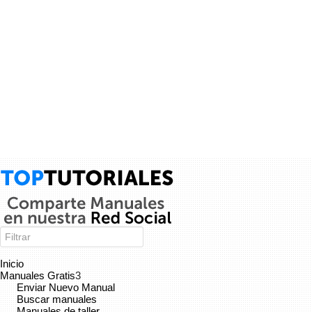
Tutorial C# 55 - Problemas con las estructuras -...
Conoce cuales son los problemas más comunes que puedes
tener con las estructuras y como evitarlos. --- Visita mis otros
playlist para aprender...
Adolfo Monterroso
Oracle
8 años
×
Inicio
Manuales Gratis
3
Enviar Nuevo Manual
Buscar manuales
Manuales de taller