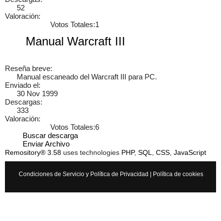
52
Cancelar
Enviar
Valoración:
Votos Totales:1
ebert
hay una pagina también de puros manuales
mecanicosonline.online/
Loading content, please wait.
6 años
Manual Warcraft III
Reseña breve:
Manual escaneado del Warcraft III para PC.
×
Enviado el:
30 Nov 1999
Descargas:
333
Valoración:
Votos Totales:6
Buscar descarga
Enviar Archivo
Remository® 3.58
uses technologies
PHP
,
SQL
,
CSS
,
JavaScript
Condiciones de Servicio y Política de Privacidad
|
Política de cookies