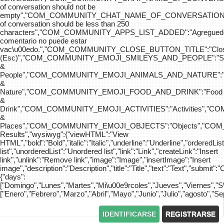
of conversation should not be
empty","COM_COMMUNITY_CHAT_NAME_OF_CONVERSATION
of conversation should be less than 250
characters","COM_COMMUNITY_APPS_LIST_ADDED":"Agreg
comentario no puede estar
vac\u00edo.","COM_COMMUNITY_CLOSE_BUTTON_TITLE":"Clo
(Esc)","COM_COMMUNITY_EMOJI_SMILEYS_AND_PEOPLE":"Sm
&
People","COM_COMMUNITY_EMOJI_ANIMALS_AND_NATURE":"
&
Nature","COM_COMMUNITY_EMOJI_FOOD_AND_DRINK":"Food
&
Drink","COM_COMMUNITY_EMOJI_ACTIVITIES":"Activities",
&
Places","COM_COMMUNITY_EMOJI_OBJECTS":"Objects","C
Results","wysiwyg":{"viewHTML":"View
HTML","bold":"Bold","italic":"Italic","underline":"Underline","orderedLi
list","unorderedList":"Unordered list","link":"Link","createLink":"Insert
link","unlink":"Remove link","image":"Image","insertImage":"Insert
image","description":"Description","title":"Title","text":"Text","submit":"
{"days":
["Domingo","Lunes","Martes","Mi\u00e9rcoles","Jueves","Viernes","
["Enero","Febrero","Marzo","Abril","Mayo","Junio","Julio","agosto","S
IDENTIFICARSE
REGISTRARSE