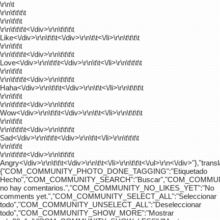
\r\n\t
\r\n\t\t\t\t
\r\n\t\t\t
\r\n\t\t\t\t
<\/div>\r\n\t\t\t\t
Like<\/div>\r\n\t\t\t<\/div>\r\n\t\t<\/li>\r\n\t\t\t\t
\r\n\t\t\t
\r\n\t\t\t\t
<\/div>\r\n\t\t\t\t
Love<\/div>\r\n\t\t\t<\/div>\r\n\t\t<\/li>\r\n\t\t\t\t
\r\n\t\t\t
\r\n\t\t\t\t
<\/div>\r\n\t\t\t\t
Haha<\/div>\r\n\t\t\t<\/div>\r\n\t\t<\/li>\r\n\t\t\t\t
\r\n\t\t\t
\r\n\t\t\t\t
<\/div>\r\n\t\t\t\t
Wow<\/div>\r\n\t\t\t<\/div>\r\n\t\t<\/li>\r\n\t\t\t\t
\r\n\t\t\t
\r\n\t\t\t\t
<\/div>\r\n\t\t\t\t
Sad<\/div>\r\n\t\t\t<\/div>\r\n\t\t<\/li>\r\n\t\t\t\t
\r\n\t\t\t
\r\n\t\t\t\t
<\/div>\r\n\t\t\t\t
Angry<\/div>\r\n\t\t\t<\/div>\r\n\t\t<\/li>\r\n\t\t\t<\/ul>\r\n<\/div>"},"trans
{"COM_COMMUNITY_PHOTO_DONE_TAGGING":"Etiquetado
Hecho","COM_COMMUNITY_SEARCH":"Buscar","COM_COMMUN
no hay comentarios.","COM_COMMUNITY_NO_LIKES_YET":"No
comments yet.","COM_COMMUNITY_SELECT_ALL":"Seleccionar
todo","COM_COMMUNITY_UNSELECT_ALL":"Deseleccionar
todo","COM_COMMUNITY_SHOW_MORE":"Mostrar