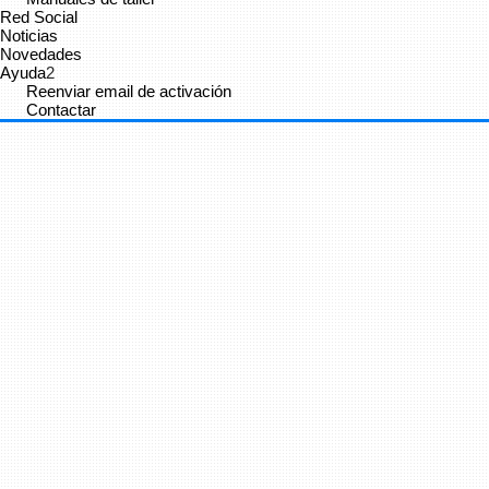
Red Social
Noticias
Novedades
Ayuda
2
Reenviar email de activación
Contactar
Cancelar
Enviar
Administrator
vínculo a
vídeo
.
9 años