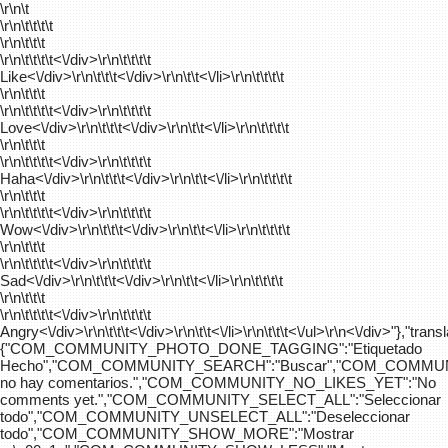
\r\n\t
\r\n\t\t\t\t
\r\n\t\t\t
\r\n\t\t\t\t
<\/div>\r\n\t\t\t\t
Like<\/div>\r\n\t\t\t<\/div>\r\n\t\t<\/li>\r\n\t\t\t\t
\r\n\t\t\t
\r\n\t\t\t\t
<\/div>\r\n\t\t\t\t
Love<\/div>\r\n\t\t\t<\/div>\r\n\t\t<\/li>\r\n\t\t\t\t
\r\n\t\t\t
\r\n\t\t\t\t
<\/div>\r\n\t\t\t\t
Haha<\/div>\r\n\t\t\t<\/div>\r\n\t\t<\/li>\r\n\t\t\t\t
\r\n\t\t\t
\r\n\t\t\t\t
<\/div>\r\n\t\t\t\t
Wow<\/div>\r\n\t\t\t<\/div>\r\n\t\t<\/li>\r\n\t\t\t\t
\r\n\t\t\t
\r\n\t\t\t\t
<\/div>\r\n\t\t\t\t
Sad<\/div>\r\n\t\t\t<\/div>\r\n\t\t<\/li>\r\n\t\t\t\t
\r\n\t\t\t
\r\n\t\t\t\t
<\/div>\r\n\t\t\t\t
Angry<\/div>\r\n\t\t\t<\/div>\r\n\t\t<\/li>\r\n\t\t\t<\/ul>\r\n<\/div>"},"trans
{"COM_COMMUNITY_PHOTO_DONE_TAGGING":"Etiquetado
Hecho","COM_COMMUNITY_SEARCH":"Buscar","COM_COMMUN
no hay comentarios.","COM_COMMUNITY_NO_LIKES_YET":"No
comments yet.","COM_COMMUNITY_SELECT_ALL":"Seleccionar
todo","COM_COMMUNITY_UNSELECT_ALL":"Deseleccionar
todo","COM_COMMUNITY_SHOW_MORE":"Mostrar