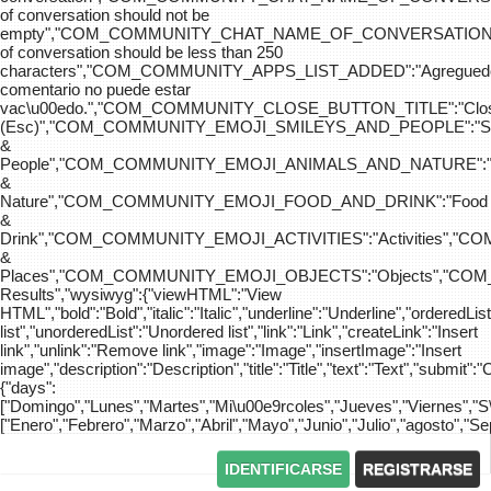
of conversation should not be
empty","COM_COMMUNITY_CHAT_NAME_OF_CONVERSATION
of conversation should be less than 250
characters","COM_COMMUNITY_APPS_LIST_ADDED":"Agreg
comentario no puede estar
vac\u00edo.","COM_COMMUNITY_CLOSE_BUTTON_TITLE":"Clo
(Esc)","COM_COMMUNITY_EMOJI_SMILEYS_AND_PEOPLE":"Sm
&
People","COM_COMMUNITY_EMOJI_ANIMALS_AND_NATURE":"
&
Nature","COM_COMMUNITY_EMOJI_FOOD_AND_DRINK":"Food
&
Drink","COM_COMMUNITY_EMOJI_ACTIVITIES":"Activities",
&
Places","COM_COMMUNITY_EMOJI_OBJECTS":"Objects","C
Results","wysiwyg":{"viewHTML":"View
HTML","bold":"Bold","italic":"Italic","underline":"Underline","orderedLi
list","unorderedList":"Unordered list","link":"Link","createLink":"Insert
link","unlink":"Remove link","image":"Image","insertImage":"Insert
image","description":"Description","title":"Title","text":"Text","submit":"
{"days":
["Domingo","Lunes","Martes","Mi\u00e9rcoles","Jueves","Viernes","
["Enero","Febrero","Marzo","Abril","Mayo","Junio","Julio","agosto","S
IDENTIFICARSE
REGISTRARSE