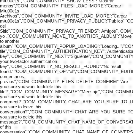
m\u00e1s","COM_COMMUNITY_SHOW_LESS":"Mostrar
menos","COM_COMMUNITY_FILES_LOAD_MORE":"Cargar
M\u00e1s
Archivos","COM_COMMUNITY_INVITE_LOAD_MORE":"Cargar
m\u00e1s","COM_COMMUNITY_PRIVACY_PUBLIC":"Publico",
del
Sitio","COM_COMMUNITY_PRIVACY_FRIENDS":"Amigos","CO
yo","COM_COMMUNITY_MOVE_TO_ANOTHER_ALBUM":"Move
to another
album","COM_COMMUNITY_POPUP_LOADING":"Loading...","C
file","COM_COMMUNITY_AUTHENTICATION_KEY":"Authenticatio
key","COM_COMMUNITY_NEXT":"Siguiente","COM_COMMUNITY
your two-factor authentication
key","COM_COMMUNITY_NO_RESULT_FOUND":"No result
found.","COM_COMMUNITY_OF":"of","COM_COMMUNITY
comentarios
previos","COM_COMMUNITY_FILES_DELETE_CONFIRM":"Are
you sure you want to delete this
file?","COM_COMMUNITY_MESSAGE":"Mensaje","COM_COM
you sure you want to delete this
comment?","COM_COMMUNITY_CHAT_ARE_YOU_SURE_TO_LE
you sure to leave this
conversation?","COM_COMMUNITY_CHAT_ARE_YOU_SURE_TO
you sure to delete this
message?","COM_COMMUNITY_CHAT_NAME_OF_CONVERSATI
of this
conversation","COM_COMMUNITY_CHAT_NAME_OF_CONVER