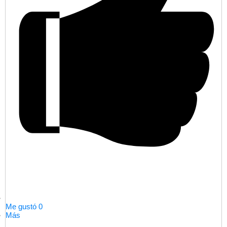
Me gustó
0
Más