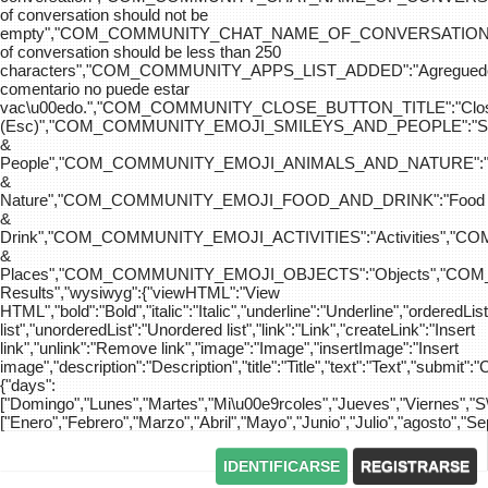
of conversation should not be
empty","COM_COMMUNITY_CHAT_NAME_OF_CONVERSATION
of conversation should be less than 250
characters","COM_COMMUNITY_APPS_LIST_ADDED":"Agreg
comentario no puede estar
vac\u00edo.","COM_COMMUNITY_CLOSE_BUTTON_TITLE":"Clo
(Esc)","COM_COMMUNITY_EMOJI_SMILEYS_AND_PEOPLE":"Sm
&
People","COM_COMMUNITY_EMOJI_ANIMALS_AND_NATURE":"
&
Nature","COM_COMMUNITY_EMOJI_FOOD_AND_DRINK":"Food
&
Drink","COM_COMMUNITY_EMOJI_ACTIVITIES":"Activities",
&
Places","COM_COMMUNITY_EMOJI_OBJECTS":"Objects","C
Results","wysiwyg":{"viewHTML":"View
HTML","bold":"Bold","italic":"Italic","underline":"Underline","orderedLi
list","unorderedList":"Unordered list","link":"Link","createLink":"Insert
link","unlink":"Remove link","image":"Image","insertImage":"Insert
image","description":"Description","title":"Title","text":"Text","submit":"
{"days":
["Domingo","Lunes","Martes","Mi\u00e9rcoles","Jueves","Viernes","
["Enero","Febrero","Marzo","Abril","Mayo","Junio","Julio","agosto","S
IDENTIFICARSE
REGISTRARSE