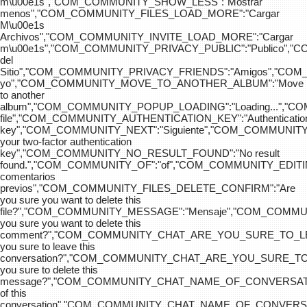
m\u00e1s","COM_COMMUNITY_SHOW_LESS":"Mostrar
menos","COM_COMMUNITY_FILES_LOAD_MORE":"Cargar
M\u00e1s
Archivos","COM_COMMUNITY_INVITE_LOAD_MORE":"Cargar
m\u00e1s","COM_COMMUNITY_PRIVACY_PUBLIC":"Publico",
del
Sitio","COM_COMMUNITY_PRIVACY_FRIENDS":"Amigos","CO
yo","COM_COMMUNITY_MOVE_TO_ANOTHER_ALBUM":"Move
to another
album","COM_COMMUNITY_POPUP_LOADING":"Loading...","C
file","COM_COMMUNITY_AUTHENTICATION_KEY":"Authenticatio
key","COM_COMMUNITY_NEXT":"Siguiente","COM_COMMUNITY
your two-factor authentication
key","COM_COMMUNITY_NO_RESULT_FOUND":"No result
found.","COM_COMMUNITY_OF":"of","COM_COMMUNITY
comentarios
previos","COM_COMMUNITY_FILES_DELETE_CONFIRM":"Are
you sure you want to delete this
file?","COM_COMMUNITY_MESSAGE":"Mensaje","COM_COM
you sure you want to delete this
comment?","COM_COMMUNITY_CHAT_ARE_YOU_SURE_TO_LE
you sure to leave this
conversation?","COM_COMMUNITY_CHAT_ARE_YOU_SURE_TO
you sure to delete this
message?","COM_COMMUNITY_CHAT_NAME_OF_CONVERSATI
of this
conversation","COM_COMMUNITY_CHAT_NAME_OF_CONVER