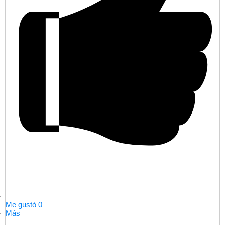
Me gustó
0
Más