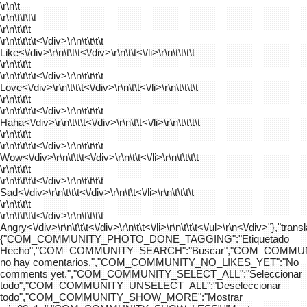
\r\n\t
\r\n\t\t\t\t
\r\n\t\t\t
\r\n\t\t\t\t
<\/div>\r\n\t\t\t\t
Like<\/div>\r\n\t\t\t<\/div>\r\n\t\t<\/li>\r\n\t\t\t\t
\r\n\t\t\t
\r\n\t\t\t\t
<\/div>\r\n\t\t\t\t
Love<\/div>\r\n\t\t\t<\/div>\r\n\t\t<\/li>\r\n\t\t\t\t
\r\n\t\t\t
\r\n\t\t\t\t
<\/div>\r\n\t\t\t\t
Haha<\/div>\r\n\t\t\t<\/div>\r\n\t\t<\/li>\r\n\t\t\t\t
\r\n\t\t\t
\r\n\t\t\t\t
<\/div>\r\n\t\t\t\t
Wow<\/div>\r\n\t\t\t<\/div>\r\n\t\t<\/li>\r\n\t\t\t\t
\r\n\t\t\t
\r\n\t\t\t\t
<\/div>\r\n\t\t\t\t
Sad<\/div>\r\n\t\t\t<\/div>\r\n\t\t<\/li>\r\n\t\t\t\t
\r\n\t\t\t
\r\n\t\t\t\t
<\/div>\r\n\t\t\t\t
Angry<\/div>\r\n\t\t\t<\/div>\r\n\t\t<\/li>\r\n\t\t\t<\/ul>\r\n<\/div>"},"trans
{"COM_COMMUNITY_PHOTO_DONE_TAGGING":"Etiquetado
Hecho","COM_COMMUNITY_SEARCH":"Buscar","COM_COMMUN
no hay comentarios.","COM_COMMUNITY_NO_LIKES_YET":"No
comments yet.","COM_COMMUNITY_SELECT_ALL":"Seleccionar
todo","COM_COMMUNITY_UNSELECT_ALL":"Deseleccionar
todo","COM_COMMUNITY_SHOW_MORE":"Mostrar