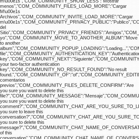
m\u00e1s","COM_COMMUNITY_SHOW_LESS":"Mostrar
menos","COM_COMMUNITY_FILES_LOAD_MORE":"Cargar
M\u00e1s
Archivos","COM_COMMUNITY_INVITE_LOAD_MORE":"Cargar
m\u00e1s","COM_COMMUNITY_PRIVACY_PUBLIC":"Publico",
del
Sitio","COM_COMMUNITY_PRIVACY_FRIENDS":"Amigos","CO
yo","COM_COMMUNITY_MOVE_TO_ANOTHER_ALBUM":"Move
to another
album","COM_COMMUNITY_POPUP_LOADING":"Loading...","C
file","COM_COMMUNITY_AUTHENTICATION_KEY":"Authenticatio
key","COM_COMMUNITY_NEXT":"Siguiente","COM_COMMUNITY
your two-factor authentication
key","COM_COMMUNITY_NO_RESULT_FOUND":"No result
found.","COM_COMMUNITY_OF":"of","COM_COMMUNITY
comentarios
previos","COM_COMMUNITY_FILES_DELETE_CONFIRM":"Are
you sure you want to delete this
file?","COM_COMMUNITY_MESSAGE":"Mensaje","COM_COM
you sure you want to delete this
comment?","COM_COMMUNITY_CHAT_ARE_YOU_SURE_TO_LE
you sure to leave this
conversation?","COM_COMMUNITY_CHAT_ARE_YOU_SURE_TO
you sure to delete this
message?","COM_COMMUNITY_CHAT_NAME_OF_CONVERSATI
of this
conversation","COM_COMMUNITY_CHAT_NAME_OF_CONVER