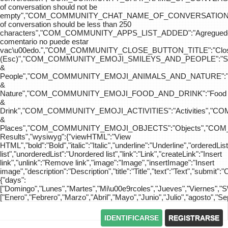
of conversation should not be
empty","COM_COMMUNITY_CHAT_NAME_OF_CONVERSATION
of conversation should be less than 250
characters","COM_COMMUNITY_APPS_LIST_ADDED":"Agreg
comentario no puede estar
vac\u00edo.","COM_COMMUNITY_CLOSE_BUTTON_TITLE":"Clo
(Esc)","COM_COMMUNITY_EMOJI_SMILEYS_AND_PEOPLE":"Sm
&
People","COM_COMMUNITY_EMOJI_ANIMALS_AND_NATURE":"
&
Nature","COM_COMMUNITY_EMOJI_FOOD_AND_DRINK":"Food
&
Drink","COM_COMMUNITY_EMOJI_ACTIVITIES":"Activities",
&
Places","COM_COMMUNITY_EMOJI_OBJECTS":"Objects","C
Results","wysiwyg":{"viewHTML":"View
HTML","bold":"Bold","italic":"Italic","underline":"Underline","orderedLi
list","unorderedList":"Unordered list","link":"Link","createLink":"Insert
link","unlink":"Remove link","image":"Image","insertImage":"Insert
image","description":"Description","title":"Title","text":"Text","submit":"
{"days":
["Domingo","Lunes","Martes","Mi\u00e9rcoles","Jueves","Viernes","
["Enero","Febrero","Marzo","Abril","Mayo","Junio","Julio","agosto","S
IDENTIFICARSE
REGISTRARSE