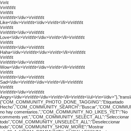
\r\n\t
\r\n\t\t\t\t
\r\n\t\t\t
\r\n\t\t\t\t
<\/div>\r\n\t\t\t\t
Like<\/div>\r\n\t\t\t<\/div>\r\n\t\t<\/li>\r\n\t\t\t\t
\r\n\t\t\t
\r\n\t\t\t\t
<\/div>\r\n\t\t\t\t
Love<\/div>\r\n\t\t\t<\/div>\r\n\t\t<\/li>\r\n\t\t\t\t
\r\n\t\t\t
\r\n\t\t\t\t
<\/div>\r\n\t\t\t\t
Haha<\/div>\r\n\t\t\t<\/div>\r\n\t\t<\/li>\r\n\t\t\t\t
\r\n\t\t\t
\r\n\t\t\t\t
<\/div>\r\n\t\t\t\t
Wow<\/div>\r\n\t\t\t<\/div>\r\n\t\t<\/li>\r\n\t\t\t\t
\r\n\t\t\t
\r\n\t\t\t\t
<\/div>\r\n\t\t\t\t
Sad<\/div>\r\n\t\t\t<\/div>\r\n\t\t<\/li>\r\n\t\t\t\t
\r\n\t\t\t
\r\n\t\t\t\t
<\/div>\r\n\t\t\t\t
Angry<\/div>\r\n\t\t\t<\/div>\r\n\t\t<\/li>\r\n\t\t\t<\/ul>\r\n<\/div>"},"trans
{"COM_COMMUNITY_PHOTO_DONE_TAGGING":"Etiquetado
Hecho","COM_COMMUNITY_SEARCH":"Buscar","COM_COMMUN
no hay comentarios.","COM_COMMUNITY_NO_LIKES_YET":"No
comments yet.","COM_COMMUNITY_SELECT_ALL":"Seleccionar
todo","COM_COMMUNITY_UNSELECT_ALL":"Deseleccionar
todo","COM_COMMUNITY_SHOW_MORE":"Mostrar