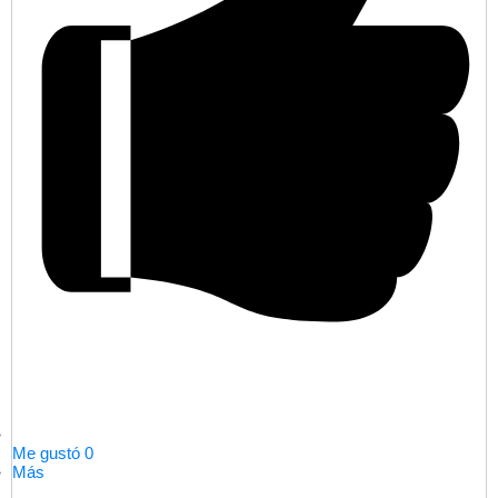
Me gustó
0
Más