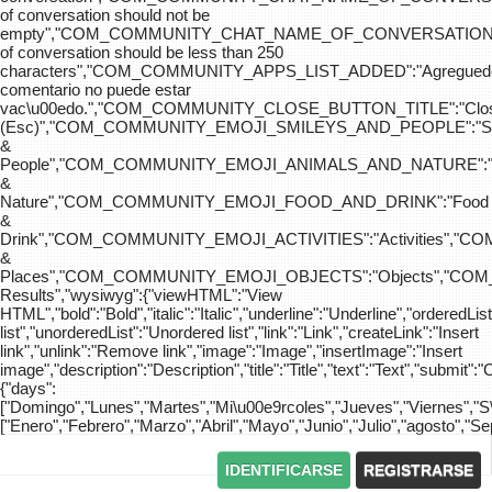
of conversation should not be
empty","COM_COMMUNITY_CHAT_NAME_OF_CONVERSATION
of conversation should be less than 250
characters","COM_COMMUNITY_APPS_LIST_ADDED":"Agreg
comentario no puede estar
vac\u00edo.","COM_COMMUNITY_CLOSE_BUTTON_TITLE":"Clo
(Esc)","COM_COMMUNITY_EMOJI_SMILEYS_AND_PEOPLE":"Sm
&
People","COM_COMMUNITY_EMOJI_ANIMALS_AND_NATURE":"
&
Nature","COM_COMMUNITY_EMOJI_FOOD_AND_DRINK":"Food
&
Drink","COM_COMMUNITY_EMOJI_ACTIVITIES":"Activities",
&
Places","COM_COMMUNITY_EMOJI_OBJECTS":"Objects","C
Results","wysiwyg":{"viewHTML":"View
HTML","bold":"Bold","italic":"Italic","underline":"Underline","orderedLi
list","unorderedList":"Unordered list","link":"Link","createLink":"Insert
link","unlink":"Remove link","image":"Image","insertImage":"Insert
image","description":"Description","title":"Title","text":"Text","submit":"
{"days":
["Domingo","Lunes","Martes","Mi\u00e9rcoles","Jueves","Viernes","
["Enero","Febrero","Marzo","Abril","Mayo","Junio","Julio","agosto","S
IDENTIFICARSE
REGISTRARSE