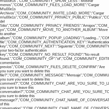
m\u00e1s","COM_COMMUNITY_SHOW_LESS":"Mostrar
menos","COM_COMMUNITY_FILES_LOAD_MORE":"Cargar
M\u00e1s
Archivos","COM_COMMUNITY_INVITE_LOAD_MORE":"Cargar
m\u00e1s","COM_COMMUNITY_PRIVACY_PUBLIC":"Publico",
del
Sitio","COM_COMMUNITY_PRIVACY_FRIENDS":"Amigos","CO
yo","COM_COMMUNITY_MOVE_TO_ANOTHER_ALBUM":"Move
to another
album","COM_COMMUNITY_POPUP_LOADING":"Loading...","C
file","COM_COMMUNITY_AUTHENTICATION_KEY":"Authenticatio
key","COM_COMMUNITY_NEXT":"Siguiente","COM_COMMUNITY
your two-factor authentication
key","COM_COMMUNITY_NO_RESULT_FOUND":"No result
found.","COM_COMMUNITY_OF":"of","COM_COMMUNITY
comentarios
previos","COM_COMMUNITY_FILES_DELETE_CONFIRM":"Are
you sure you want to delete this
file?","COM_COMMUNITY_MESSAGE":"Mensaje","COM_COM
you sure you want to delete this
comment?","COM_COMMUNITY_CHAT_ARE_YOU_SURE_TO_LE
you sure to leave this
conversation?","COM_COMMUNITY_CHAT_ARE_YOU_SURE_TO
you sure to delete this
message?","COM_COMMUNITY_CHAT_NAME_OF_CONVERSATI
of this
conversation","COM_COMMUNITY_CHAT_NAME_OF_CONVER