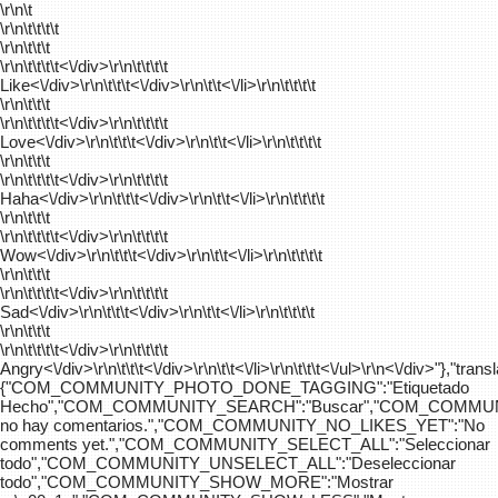
\r\n\t
\r\n\t\t\t\t
\r\n\t\t\t
\r\n\t\t\t\t
<\/div>\r\n\t\t\t\t
Like<\/div>\r\n\t\t\t<\/div>\r\n\t\t<\/li>\r\n\t\t\t\t
\r\n\t\t\t
\r\n\t\t\t\t
<\/div>\r\n\t\t\t\t
Love<\/div>\r\n\t\t\t<\/div>\r\n\t\t<\/li>\r\n\t\t\t\t
\r\n\t\t\t
\r\n\t\t\t\t
<\/div>\r\n\t\t\t\t
Haha<\/div>\r\n\t\t\t<\/div>\r\n\t\t<\/li>\r\n\t\t\t\t
\r\n\t\t\t
\r\n\t\t\t\t
<\/div>\r\n\t\t\t\t
Wow<\/div>\r\n\t\t\t<\/div>\r\n\t\t<\/li>\r\n\t\t\t\t
\r\n\t\t\t
\r\n\t\t\t\t
<\/div>\r\n\t\t\t\t
Sad<\/div>\r\n\t\t\t<\/div>\r\n\t\t<\/li>\r\n\t\t\t\t
\r\n\t\t\t
\r\n\t\t\t\t
<\/div>\r\n\t\t\t\t
Angry<\/div>\r\n\t\t\t<\/div>\r\n\t\t<\/li>\r\n\t\t\t<\/ul>\r\n<\/div>"},"trans
{"COM_COMMUNITY_PHOTO_DONE_TAGGING":"Etiquetado
Hecho","COM_COMMUNITY_SEARCH":"Buscar","COM_COMMUN
no hay comentarios.","COM_COMMUNITY_NO_LIKES_YET":"No
comments yet.","COM_COMMUNITY_SELECT_ALL":"Seleccionar
todo","COM_COMMUNITY_UNSELECT_ALL":"Deseleccionar
todo","COM_COMMUNITY_SHOW_MORE":"Mostrar