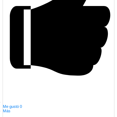
Me gustó
0
Más