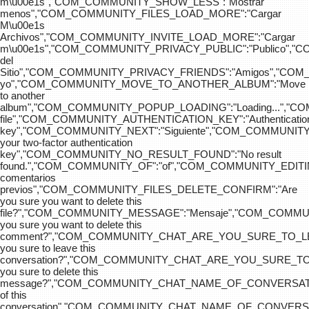
m\u00e1s","COM_COMMUNITY_SHOW_LESS":"Mostrar
menos","COM_COMMUNITY_FILES_LOAD_MORE":"Cargar
M\u00e1s
Archivos","COM_COMMUNITY_INVITE_LOAD_MORE":"Cargar
m\u00e1s","COM_COMMUNITY_PRIVACY_PUBLIC":"Publico",
del
Sitio","COM_COMMUNITY_PRIVACY_FRIENDS":"Amigos","CO
yo","COM_COMMUNITY_MOVE_TO_ANOTHER_ALBUM":"Move
to another
album","COM_COMMUNITY_POPUP_LOADING":"Loading...","C
file","COM_COMMUNITY_AUTHENTICATION_KEY":"Authenticatio
key","COM_COMMUNITY_NEXT":"Siguiente","COM_COMMUNITY
your two-factor authentication
key","COM_COMMUNITY_NO_RESULT_FOUND":"No result
found.","COM_COMMUNITY_OF":"of","COM_COMMUNITY
comentarios
previos","COM_COMMUNITY_FILES_DELETE_CONFIRM":"Are
you sure you want to delete this
file?","COM_COMMUNITY_MESSAGE":"Mensaje","COM_COM
you sure you want to delete this
comment?","COM_COMMUNITY_CHAT_ARE_YOU_SURE_TO_LE
you sure to leave this
conversation?","COM_COMMUNITY_CHAT_ARE_YOU_SURE_TO
you sure to delete this
message?","COM_COMMUNITY_CHAT_NAME_OF_CONVERSATI
of this
conversation","COM_COMMUNITY_CHAT_NAME_OF_CONVER