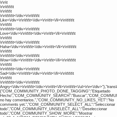
\r\n\t
\r\n\t\t\t\t
\r\n\t\t\t
\r\n\t\t\t\t
<\/div>\r\n\t\t\t\t
Like<\/div>\r\n\t\t\t<\/div>\r\n\t\t<\/li>\r\n\t\t\t\t
\r\n\t\t\t
\r\n\t\t\t\t
<\/div>\r\n\t\t\t\t
Love<\/div>\r\n\t\t\t<\/div>\r\n\t\t<\/li>\r\n\t\t\t\t
\r\n\t\t\t
\r\n\t\t\t\t
<\/div>\r\n\t\t\t\t
Haha<\/div>\r\n\t\t\t<\/div>\r\n\t\t<\/li>\r\n\t\t\t\t
\r\n\t\t\t
\r\n\t\t\t\t
<\/div>\r\n\t\t\t\t
Wow<\/div>\r\n\t\t\t<\/div>\r\n\t\t<\/li>\r\n\t\t\t\t
\r\n\t\t\t
\r\n\t\t\t\t
<\/div>\r\n\t\t\t\t
Sad<\/div>\r\n\t\t\t<\/div>\r\n\t\t<\/li>\r\n\t\t\t\t
\r\n\t\t\t
\r\n\t\t\t\t
<\/div>\r\n\t\t\t\t
Angry<\/div>\r\n\t\t\t<\/div>\r\n\t\t<\/li>\r\n\t\t\t<\/ul>\r\n<\/div>"},"trans
{"COM_COMMUNITY_PHOTO_DONE_TAGGING":"Etiquetado
Hecho","COM_COMMUNITY_SEARCH":"Buscar","COM_COMMUN
no hay comentarios.","COM_COMMUNITY_NO_LIKES_YET":"No
comments yet.","COM_COMMUNITY_SELECT_ALL":"Seleccionar
todo","COM_COMMUNITY_UNSELECT_ALL":"Deseleccionar
todo","COM_COMMUNITY_SHOW_MORE":"Mostrar