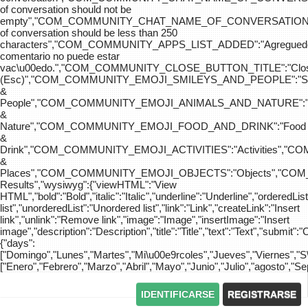
of conversation should not be
empty","COM_COMMUNITY_CHAT_NAME_OF_CONVERSATION
of conversation should be less than 250
characters","COM_COMMUNITY_APPS_LIST_ADDED":"Agreg
comentario no puede estar
vac\u00edo.","COM_COMMUNITY_CLOSE_BUTTON_TITLE":"Clo
(Esc)","COM_COMMUNITY_EMOJI_SMILEYS_AND_PEOPLE":"Sm
&
People","COM_COMMUNITY_EMOJI_ANIMALS_AND_NATURE":"
&
Nature","COM_COMMUNITY_EMOJI_FOOD_AND_DRINK":"Food
&
Drink","COM_COMMUNITY_EMOJI_ACTIVITIES":"Activities",
&
Places","COM_COMMUNITY_EMOJI_OBJECTS":"Objects","C
Results","wysiwyg":{"viewHTML":"View
HTML","bold":"Bold","italic":"Italic","underline":"Underline","orderedLi
list","unorderedList":"Unordered list","link":"Link","createLink":"Insert
link","unlink":"Remove link","image":"Image","insertImage":"Insert
image","description":"Description","title":"Title","text":"Text","submit":"
{"days":
["Domingo","Lunes","Martes","Mi\u00e9rcoles","Jueves","Viernes","
["Enero","Febrero","Marzo","Abril","Mayo","Junio","Julio","agosto","S
IDENTIFICARSE
REGISTRARSE