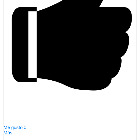
Me gustó
0
Más