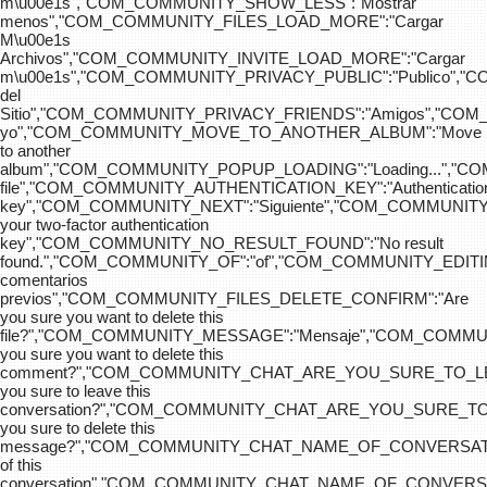
m\u00e1s","COM_COMMUNITY_SHOW_LESS":"Mostrar
menos","COM_COMMUNITY_FILES_LOAD_MORE":"Cargar
M\u00e1s
Archivos","COM_COMMUNITY_INVITE_LOAD_MORE":"Cargar
m\u00e1s","COM_COMMUNITY_PRIVACY_PUBLIC":"Publico",
del
Sitio","COM_COMMUNITY_PRIVACY_FRIENDS":"Amigos","CO
yo","COM_COMMUNITY_MOVE_TO_ANOTHER_ALBUM":"Move
to another
album","COM_COMMUNITY_POPUP_LOADING":"Loading...","C
file","COM_COMMUNITY_AUTHENTICATION_KEY":"Authenticatio
key","COM_COMMUNITY_NEXT":"Siguiente","COM_COMMUNITY
your two-factor authentication
key","COM_COMMUNITY_NO_RESULT_FOUND":"No result
found.","COM_COMMUNITY_OF":"of","COM_COMMUNITY
comentarios
previos","COM_COMMUNITY_FILES_DELETE_CONFIRM":"Are
you sure you want to delete this
file?","COM_COMMUNITY_MESSAGE":"Mensaje","COM_COM
you sure you want to delete this
comment?","COM_COMMUNITY_CHAT_ARE_YOU_SURE_TO_LE
you sure to leave this
conversation?","COM_COMMUNITY_CHAT_ARE_YOU_SURE_TO
you sure to delete this
message?","COM_COMMUNITY_CHAT_NAME_OF_CONVERSATI
of this
conversation","COM_COMMUNITY_CHAT_NAME_OF_CONVER