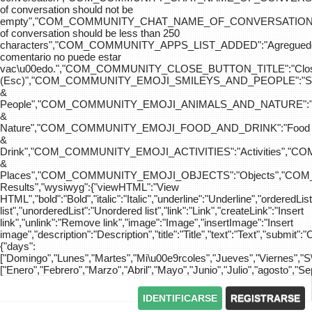
of conversation should not be
empty","COM_COMMUNITY_CHAT_NAME_OF_CONVERSATION
of conversation should be less than 250
characters","COM_COMMUNITY_APPS_LIST_ADDED":"Agreg
comentario no puede estar
vac\u00edo.","COM_COMMUNITY_CLOSE_BUTTON_TITLE":"Clo
(Esc)","COM_COMMUNITY_EMOJI_SMILEYS_AND_PEOPLE":"Sm
&
People","COM_COMMUNITY_EMOJI_ANIMALS_AND_NATURE":"
&
Nature","COM_COMMUNITY_EMOJI_FOOD_AND_DRINK":"Food
&
Drink","COM_COMMUNITY_EMOJI_ACTIVITIES":"Activities",
&
Places","COM_COMMUNITY_EMOJI_OBJECTS":"Objects","C
Results","wysiwyg":{"viewHTML":"View
HTML","bold":"Bold","italic":"Italic","underline":"Underline","orderedLi
list","unorderedList":"Unordered list","link":"Link","createLink":"Insert
link","unlink":"Remove link","image":"Image","insertImage":"Insert
image","description":"Description","title":"Title","text":"Text","submit":"
{"days":
["Domingo","Lunes","Martes","Mi\u00e9rcoles","Jueves","Viernes","
["Enero","Febrero","Marzo","Abril","Mayo","Junio","Julio","agosto","S
IDENTIFICARSE
REGISTRARSE