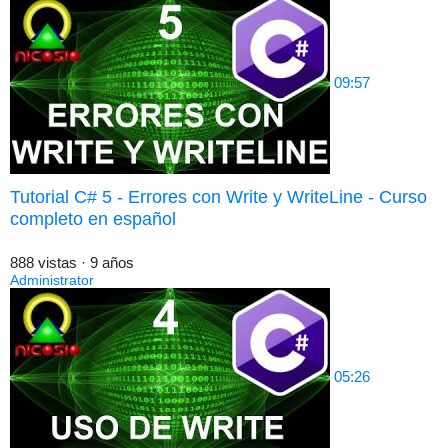
09:57
Tutorial C# 5 - Errores con Write y WriteLine - Curso
completo en español
888 vistas
·
9 años
Administrator
05:26