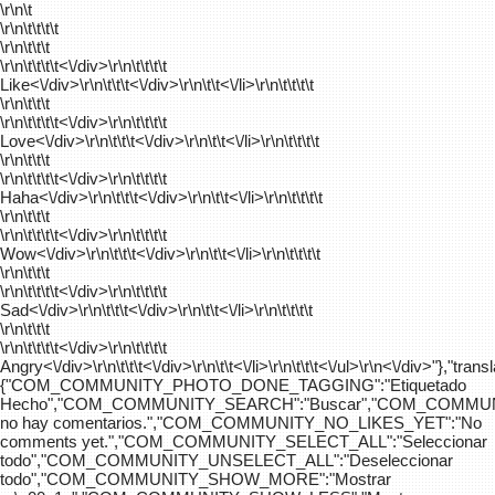
\r\n\t
\r\n\t\t\t\t
\r\n\t\t\t
\r\n\t\t\t\t
<\/div>\r\n\t\t\t\t
Like<\/div>\r\n\t\t\t<\/div>\r\n\t\t<\/li>\r\n\t\t\t\t
\r\n\t\t\t
\r\n\t\t\t\t
<\/div>\r\n\t\t\t\t
Love<\/div>\r\n\t\t\t<\/div>\r\n\t\t<\/li>\r\n\t\t\t\t
\r\n\t\t\t
\r\n\t\t\t\t
<\/div>\r\n\t\t\t\t
Haha<\/div>\r\n\t\t\t<\/div>\r\n\t\t<\/li>\r\n\t\t\t\t
\r\n\t\t\t
\r\n\t\t\t\t
<\/div>\r\n\t\t\t\t
Wow<\/div>\r\n\t\t\t<\/div>\r\n\t\t<\/li>\r\n\t\t\t\t
\r\n\t\t\t
\r\n\t\t\t\t
<\/div>\r\n\t\t\t\t
Sad<\/div>\r\n\t\t\t<\/div>\r\n\t\t<\/li>\r\n\t\t\t\t
\r\n\t\t\t
\r\n\t\t\t\t
<\/div>\r\n\t\t\t\t
Angry<\/div>\r\n\t\t\t<\/div>\r\n\t\t<\/li>\r\n\t\t\t<\/ul>\r\n<\/div>"},"trans
{"COM_COMMUNITY_PHOTO_DONE_TAGGING":"Etiquetado
Hecho","COM_COMMUNITY_SEARCH":"Buscar","COM_COMMUN
no hay comentarios.","COM_COMMUNITY_NO_LIKES_YET":"No
comments yet.","COM_COMMUNITY_SELECT_ALL":"Seleccionar
todo","COM_COMMUNITY_UNSELECT_ALL":"Deseleccionar
todo","COM_COMMUNITY_SHOW_MORE":"Mostrar