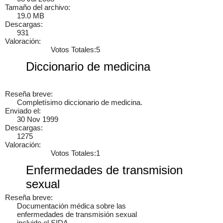
Tamaño del archivo:
Cancelar
Enviar
19.0 MB
Descargas:
ebert
hay una pagina también de puros manuales
931
mecanicosonline.online/
Loading content, please wait.
6 años
Valoración:
Votos Totales:5
Diccionario de medicina
×
Reseña breve:
Completísimo diccionario de medicina.
Enviado el:
30 Nov 1999
Descargas:
1275
Valoración:
Votos Totales:1
Enfermedades de transmision
sexual
Reseña breve:
Documentación médica sobre las
enfermedades de transmisión sexual
incluido el SIDA.