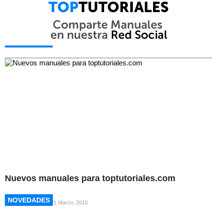
NOVEDADES
NOVEDADES
Nuevos manuales para toptutoriales.com
NOVEDADES
NOVEDADES
21 Marzo, 2010
NOVEDADES