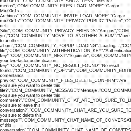
m\u00e1s","COM_COMMUNITY_SHOW_LESS":"Mostrar
menos","COM_COMMUNITY_FILES_LOAD_MORE":"Cargar
M\u00e1s
Archivos","COM_COMMUNITY_INVITE_LOAD_MORE":"Cargar
m\u00e1s","COM_COMMUNITY_PRIVACY_PUBLIC":"Publico",
del
Sitio","COM_COMMUNITY_PRIVACY_FRIENDS":"Amigos","CO
yo","COM_COMMUNITY_MOVE_TO_ANOTHER_ALBUM":"Move
to another
album","COM_COMMUNITY_POPUP_LOADING":"Loading...","C
file","COM_COMMUNITY_AUTHENTICATION_KEY":"Authenticatio
key","COM_COMMUNITY_NEXT":"Siguiente","COM_COMMUNITY
your two-factor authentication
key","COM_COMMUNITY_NO_RESULT_FOUND":"No result
found.","COM_COMMUNITY_OF":"of","COM_COMMUNITY
comentarios
previos","COM_COMMUNITY_FILES_DELETE_CONFIRM":"Are
you sure you want to delete this
file?","COM_COMMUNITY_MESSAGE":"Mensaje","COM_COM
you sure you want to delete this
comment?","COM_COMMUNITY_CHAT_ARE_YOU_SURE_TO_LE
you sure to leave this
conversation?","COM_COMMUNITY_CHAT_ARE_YOU_SURE_TO
you sure to delete this
message?","COM_COMMUNITY_CHAT_NAME_OF_CONVERSATI
of this
conversation","COM_COMMUNITY_CHAT_NAME_OF_CONVER