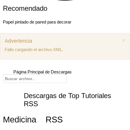
Recomendado
Papel pintado de pared para decorar
×
Advertencia
Fallo cargando el archivo XML.
Página Principal de Descargas
Descargas de Top Tutoriales
RSS
Mostrar comentarios previos (1)
Medicina
RSS
Juan miguel
Como puedo descargar el manual de mecánica
SEAT Ibiza 1.4 aex
8 años