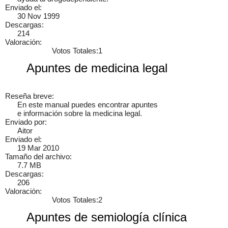
Enviado el:
30 Nov 1999
Descargas:
214
Valoración:
Votos Totales:1
Cancelar
Enviar
Apuntes de medicina legal
Administrator
Si queréis manuales de mecánica tenéis que ir a
www.manualesdemecanica.com
Reseña breve:
En este manual puedes encontrar apuntes
e información sobre la medicina legal.
Manuales de Taller y Mecánica Automotriz GRATIS
Enviado por:
Aitor
Enviado el:
El mundo de la mecánica automotriz. Descarga manuales de
19 Mar 2010
taller y de mecánica gratis y aprende a reparar tu coche o moto
Tamaño del archivo:
solicitando ayuda en…
7.7 MB
7 años
Descargas:
206
Valoración:
Votos Totales:2
Apuntes de semiología clínica
×