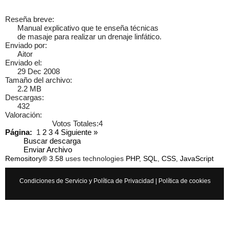
Reseña breve:
Manual explicativo que te enseña técnicas
de masaje para realizar un drenaje linfático.
Enviado por:
Aitor
Enviado el:
29 Dec 2008
Tamaño del archivo:
2.2 MB
Descargas:
432
Valoración:
Votos Totales:4
Página:
1
2
3
4
Siguiente
»
Buscar descarga
Enviar Archivo
Remository® 3.58
uses technologies
PHP
,
SQL
,
CSS
,
JavaScript
Cancelar
Enviar
Condiciones de Servicio y Política de Privacidad
|
Política de cookies
Administrator
vínculo a
vídeo
.
9 años