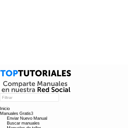
Tutorial C# 53 - Impresión de estructuras -...
Aprende una forma sencilla y fácil de imprimir los contenidos de
las estructuras --- Visita mis otros playlist para aprender más!!!
Mi Facebookk:...
junaid alam siddique
Caterpillar
9 años
×
Inicio
Manuales Gratis
3
Enviar Nuevo Manual
Buscar manuales
Manuales de taller