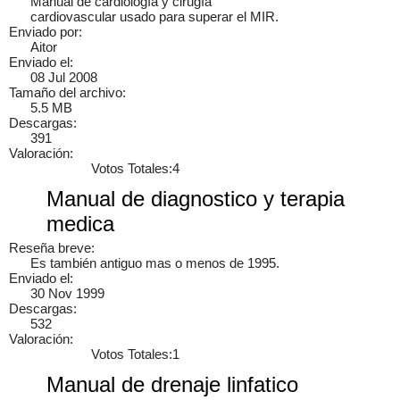
Manual de cardiología y cirugía
Tutorial CNC 1, Como hacer cortes y tallados...
cardiovascular usado para superar el MIR.
Enviado por:
Aitor
Video tutorial completo de como diseñar desde 0 un dibujo 2D
Enviado el:
para despues realizar los cortes en una CNC, este video es de
08 Jul 2008
Mini Fabricas 3D y CNC's...
Tamaño del archivo:
5.5 MB
Descargas:
391
Valoración:
junaid alam siddique
Jcb 3cx workshop manual
9 años
Votos Totales:4
1
Manual de diagnostico y terapia
medica
Reseña breve:
×
Es también antiguo mas o menos de 1995.
Enviado el:
30 Nov 1999
Descargas:
532
Valoración:
Votos Totales:1
Manual de drenaje linfatico