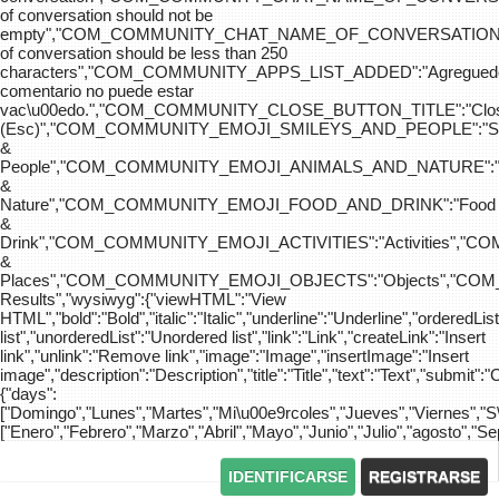
of conversation should not be
empty","COM_COMMUNITY_CHAT_NAME_OF_CONVERSATION
of conversation should be less than 250
characters","COM_COMMUNITY_APPS_LIST_ADDED":"Agreg
comentario no puede estar
vac\u00edo.","COM_COMMUNITY_CLOSE_BUTTON_TITLE":"Clo
(Esc)","COM_COMMUNITY_EMOJI_SMILEYS_AND_PEOPLE":"Sm
&
People","COM_COMMUNITY_EMOJI_ANIMALS_AND_NATURE":"
&
Nature","COM_COMMUNITY_EMOJI_FOOD_AND_DRINK":"Food
&
Drink","COM_COMMUNITY_EMOJI_ACTIVITIES":"Activities",
&
Places","COM_COMMUNITY_EMOJI_OBJECTS":"Objects","C
Results","wysiwyg":{"viewHTML":"View
HTML","bold":"Bold","italic":"Italic","underline":"Underline","orderedLi
list","unorderedList":"Unordered list","link":"Link","createLink":"Insert
link","unlink":"Remove link","image":"Image","insertImage":"Insert
image","description":"Description","title":"Title","text":"Text","submit":"
{"days":
["Domingo","Lunes","Martes","Mi\u00e9rcoles","Jueves","Viernes","
["Enero","Febrero","Marzo","Abril","Mayo","Junio","Julio","agosto","S
IDENTIFICARSE
REGISTRARSE