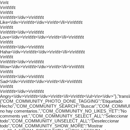
\r\n\t
\r\n\t\t\t\t
\r\n\t\t\t
\r\n\t\t\t\t
<\/div>\r\n\t\t\t\t
Like<\/div>\r\n\t\t\t<\/div>\r\n\t\t<\/li>\r\n\t\t\t\t
\r\n\t\t\t
\r\n\t\t\t\t
<\/div>\r\n\t\t\t\t
Love<\/div>\r\n\t\t\t<\/div>\r\n\t\t<\/li>\r\n\t\t\t\t
\r\n\t\t\t
\r\n\t\t\t\t
<\/div>\r\n\t\t\t\t
Haha<\/div>\r\n\t\t\t<\/div>\r\n\t\t<\/li>\r\n\t\t\t\t
\r\n\t\t\t
\r\n\t\t\t\t
<\/div>\r\n\t\t\t\t
Wow<\/div>\r\n\t\t\t<\/div>\r\n\t\t<\/li>\r\n\t\t\t\t
\r\n\t\t\t
\r\n\t\t\t\t
<\/div>\r\n\t\t\t\t
Sad<\/div>\r\n\t\t\t<\/div>\r\n\t\t<\/li>\r\n\t\t\t\t
\r\n\t\t\t
\r\n\t\t\t\t
<\/div>\r\n\t\t\t\t
Angry<\/div>\r\n\t\t\t<\/div>\r\n\t\t<\/li>\r\n\t\t\t<\/ul>\r\n<\/div>"},"trans
{"COM_COMMUNITY_PHOTO_DONE_TAGGING":"Etiquetado
Hecho","COM_COMMUNITY_SEARCH":"Buscar","COM_COMMUN
no hay comentarios.","COM_COMMUNITY_NO_LIKES_YET":"No
comments yet.","COM_COMMUNITY_SELECT_ALL":"Seleccionar
todo","COM_COMMUNITY_UNSELECT_ALL":"Deseleccionar
todo","COM_COMMUNITY_SHOW_MORE":"Mostrar