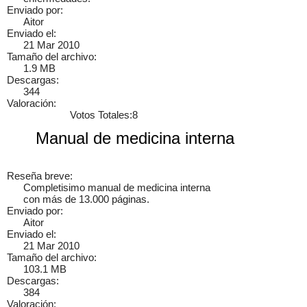
Enviado por:
Aitor
Enviado el:
21 Mar 2010
Tamaño del archivo:
1.9 MB
Descargas:
Cancelar
Enviar
344
Valoración:
Administrator
Si queréis manuales de mecánica tenéis que ir a
Votos Totales:8
www.manualesdemecanica.com
Manual de medicina interna
Manuales de Taller y Mecánica Automotriz GRATIS
Reseña breve:
Completisimo manual de medicina interna
El mundo de la mecánica automotriz. Descarga manuales de
con más de 13.000 páginas.
taller y de mecánica gratis y aprende a reparar tu coche o moto
Enviado por:
solicitando ayuda en…
Aitor
7 años
Enviado el:
21 Mar 2010
Tamaño del archivo:
103.1 MB
Descargas:
384
×
Valoración: