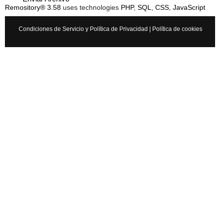
Remository® 3.58
uses technologies
PHP
,
SQL
,
CSS
,
JavaScript
Condiciones de Servicio y Política de Privacidad
|
Política de cookies
Tutorial C# 55 - Problemas con las estructuras -...
Conoce cuales son los problemas más comunes que puedes
tener con las estructuras y como evitarlos. --- Visita mis otros
playlist para aprender...
Adolfo Monterroso
Oracle
8 años
×