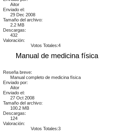
Aitor
Cancelar
Enviar
Enviado el:
29 Dec 2008
ebert
hay una pagina también de puros manuales
Tamaño del archivo:
mecanicosonline.online/
Loading content, please wait.
6 años
2.2 MB
Descargas:
432
Valoración:
Votos Totales:4
×
Manual de medicina física
Reseña breve:
Manual completo de medicina física
Enviado por:
Aitor
Enviado el:
27 Oct 2008
Tamaño del archivo:
100.2 MB
Descargas:
124
Valoración:
Votos Totales:3