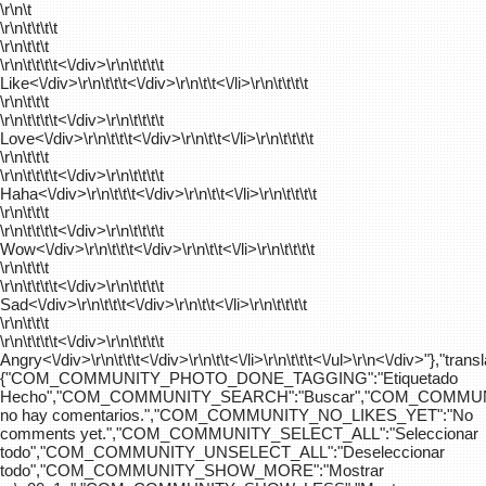
\r\n\t
\r\n\t\t\t\t
\r\n\t\t\t
\r\n\t\t\t\t
<\/div>\r\n\t\t\t\t
Like<\/div>\r\n\t\t\t<\/div>\r\n\t\t<\/li>\r\n\t\t\t\t
\r\n\t\t\t
\r\n\t\t\t\t
<\/div>\r\n\t\t\t\t
Love<\/div>\r\n\t\t\t<\/div>\r\n\t\t<\/li>\r\n\t\t\t\t
\r\n\t\t\t
\r\n\t\t\t\t
<\/div>\r\n\t\t\t\t
Haha<\/div>\r\n\t\t\t<\/div>\r\n\t\t<\/li>\r\n\t\t\t\t
\r\n\t\t\t
\r\n\t\t\t\t
<\/div>\r\n\t\t\t\t
Wow<\/div>\r\n\t\t\t<\/div>\r\n\t\t<\/li>\r\n\t\t\t\t
\r\n\t\t\t
\r\n\t\t\t\t
<\/div>\r\n\t\t\t\t
Sad<\/div>\r\n\t\t\t<\/div>\r\n\t\t<\/li>\r\n\t\t\t\t
\r\n\t\t\t
\r\n\t\t\t\t
<\/div>\r\n\t\t\t\t
Angry<\/div>\r\n\t\t\t<\/div>\r\n\t\t<\/li>\r\n\t\t\t<\/ul>\r\n<\/div>"},"trans
{"COM_COMMUNITY_PHOTO_DONE_TAGGING":"Etiquetado
Hecho","COM_COMMUNITY_SEARCH":"Buscar","COM_COMMUN
no hay comentarios.","COM_COMMUNITY_NO_LIKES_YET":"No
comments yet.","COM_COMMUNITY_SELECT_ALL":"Seleccionar
todo","COM_COMMUNITY_UNSELECT_ALL":"Deseleccionar
todo","COM_COMMUNITY_SHOW_MORE":"Mostrar