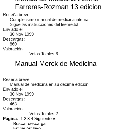
Farreras-Rozman 13 edicion
Reseña breve:
Completisimo manual de medicina interna.
Sigue las instrucciones del leeme.txt
Enviado el:
30 Nov 1999
Descargas:
860
Valoración:
Votos Totales:6
Manual Merck de Medicina
Reseña breve:
Manual de medicina en su decima edición.
Enviado el:
30 Nov 1999
Cancelar
Enviar
Descargas:
463
Administrator
vínculo a
vídeo
.
9 años
Valoración:
Votos Totales:2
Página:
1
2
3
4
Siguiente
»
Buscar descarga
Enviar Archivo