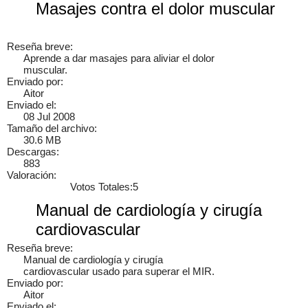
Masajes contra el dolor muscular
Reseña breve:
Aprende a dar masajes para aliviar el dolor
muscular.
Enviado por:
Aitor
Enviado el:
08 Jul 2008
Tamaño del archivo:
30.6 MB
Cancelar
Enviar
Descargas:
883
Administrator
vínculo a
vídeo
.
9 años
Valoración:
Votos Totales:5
Manual de cardiología y cirugía
cardiovascular
Reseña breve:
Manual de cardiología y cirugía
cardiovascular usado para superar el MIR.
Enviado por:
Aitor
Enviado el: