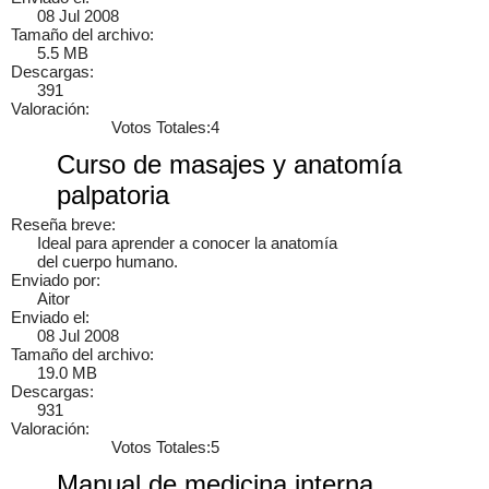
Tutorial CNC 1, Como hacer cortes y tallados...
08 Jul 2008
Tamaño del archivo:
5.5 MB
Video tutorial completo de como diseñar desde 0 un dibujo 2D
Descargas:
para despues realizar los cortes en una CNC, este video es de
391
Mini Fabricas 3D y CNC's...
Valoración:
Votos Totales:4
Curso de masajes y anatomía
palpatoria
junaid alam siddique
Jcb 3cx workshop manual
9 años
1
Reseña breve:
Ideal para aprender a conocer la anatomía
del cuerpo humano.
Enviado por:
Aitor
Enviado el:
×
08 Jul 2008
Tamaño del archivo:
19.0 MB
Descargas:
931
Valoración:
Votos Totales:5
Manual de medicina interna