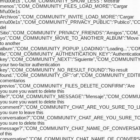
m\u00e1s","COM_COMMUNITY_SHOW_LESS":"Mostrar
menos","COM_COMMUNITY_FILES_LOAD_MORE":"Cargar
M\u00e1s
Archivos","COM_COMMUNITY_INVITE_LOAD_MORE":"Cargar
m\u00e1s","COM_COMMUNITY_PRIVACY_PUBLIC":"Publico",
del
Sitio","COM_COMMUNITY_PRIVACY_FRIENDS":"Amigos","CO
yo","COM_COMMUNITY_MOVE_TO_ANOTHER_ALBUM":"Move
to another
album","COM_COMMUNITY_POPUP_LOADING":"Loading...","C
file","COM_COMMUNITY_AUTHENTICATION_KEY":"Authenticatio
key","COM_COMMUNITY_NEXT":"Siguiente","COM_COMMUNITY
your two-factor authentication
key","COM_COMMUNITY_NO_RESULT_FOUND":"No result
found.","COM_COMMUNITY_OF":"of","COM_COMMUNITY
comentarios
previos","COM_COMMUNITY_FILES_DELETE_CONFIRM":"Are
you sure you want to delete this
file?","COM_COMMUNITY_MESSAGE":"Mensaje","COM_COM
you sure you want to delete this
comment?","COM_COMMUNITY_CHAT_ARE_YOU_SURE_TO_LE
you sure to leave this
conversation?","COM_COMMUNITY_CHAT_ARE_YOU_SURE_TO
you sure to delete this
message?","COM_COMMUNITY_CHAT_NAME_OF_CONVERSATI
of this
conversation","COM_COMMUNITY_CHAT_NAME_OF_CONVER