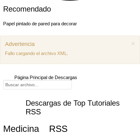
Recomendado
Papel pintado de pared para decorar
×
Advertencia
Fallo cargando el archivo XML.
Página Principal de Descargas
Descargas de Top Tutoriales
RSS
Mostrar comentarios previos (1)
Medicina
RSS
Juan miguel
Como puedo descargar el manual de mecánica
SEAT Ibiza 1.4 aex
8 años