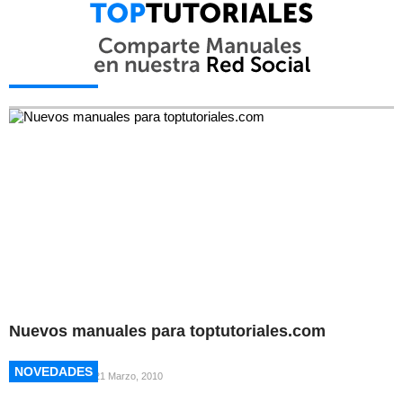
NOVEDADES
NOVEDADES
Nuevos manuales para toptutoriales.com
NOVEDADES
NOVEDADES
21 Marzo, 2010
NOVEDADES