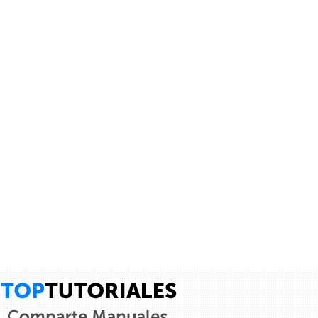
Tutorial C# 53 - Impresión de estructuras -...
Aprende una forma sencilla y fácil de imprimir los contenidos de
las estructuras --- Visita mis otros playlist para aprender más!!!
Mi Facebookk:...
junaid alam siddique
Caterpillar
9 años
×