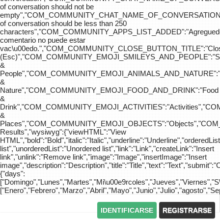
of conversation should not be
empty","COM_COMMUNITY_CHAT_NAME_OF_CONVERSATION
of conversation should be less than 250
characters","COM_COMMUNITY_APPS_LIST_ADDED":"Agreg
comentario no puede estar
vac\u00edo.","COM_COMMUNITY_CLOSE_BUTTON_TITLE":"Clo
(Esc)","COM_COMMUNITY_EMOJI_SMILEYS_AND_PEOPLE":"Sm
&
People","COM_COMMUNITY_EMOJI_ANIMALS_AND_NATURE":"
&
Nature","COM_COMMUNITY_EMOJI_FOOD_AND_DRINK":"Food
&
Drink","COM_COMMUNITY_EMOJI_ACTIVITIES":"Activities",
&
Places","COM_COMMUNITY_EMOJI_OBJECTS":"Objects","C
Results","wysiwyg":{"viewHTML":"View
HTML","bold":"Bold","italic":"Italic","underline":"Underline","orderedLi
list","unorderedList":"Unordered list","link":"Link","createLink":"Insert
link","unlink":"Remove link","image":"Image","insertImage":"Insert
image","description":"Description","title":"Title","text":"Text","submit":"
{"days":
["Domingo","Lunes","Martes","Mi\u00e9rcoles","Jueves","Viernes","
["Enero","Febrero","Marzo","Abril","Mayo","Junio","Julio","agosto","S
IDENTIFICARSE
REGISTRARSE