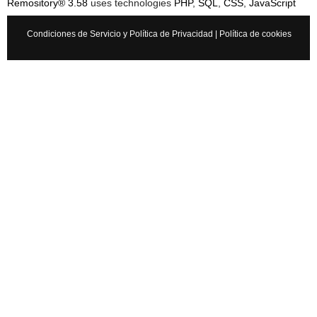
Remository® 3.58
uses technologies
PHP
,
SQL
,
CSS
,
JavaScript
Condiciones de Servicio y Política de Privacidad
|
Política de cookies
Cancelar
Enviar
Administrator
vínculo a
vídeo
.
9 años