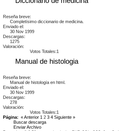
Diccionario de medicina
Tutorial CNC 1, Como hacer cortes y tallados...
Reseña breve:
Video tutorial completo de como diseñar desde 0 un dibujo 2D
Completísimo diccionario de medicina.
para despues realizar los cortes en una CNC, este video es de
Enviado el:
Mini Fabricas 3D y CNC's...
30 Nov 1999
Descargas:
1275
Valoración:
Votos Totales:1
junaid alam siddique
Jcb 3cx workshop manual
9 años
1
Manual de histologia
Reseña breve:
Manual de histología en html.
×
Enviado el:
30 Nov 1999
Descargas:
278
Valoración:
Votos Totales:1
Página:
«
Anterior
1
2
3
4
Siguiente
»
Buscar descarga
Enviar Archivo