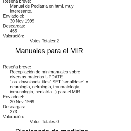
Reseña breve:
Manual de Pediatria en html, muy
interesante.
Enviado el:
30 Nov 1999
Descargas:
465
Valoración:
Votos Totales:2
Manuales para el MIR
Cancelar
Enviar
Reseña breve:
Recopilación de minimanuales sobre
Administrator
vínculo a
vídeo
.
9 años
diversas materias UPDATE
`jos_downloads_files` SET `smalldesc` =
neurología, nefrología, traumatología,
inmunología, pediatría...) para el MIR.
Enviado el:
30 Nov 1999
Descargas:
273
Valoración:
Votos Totales:0