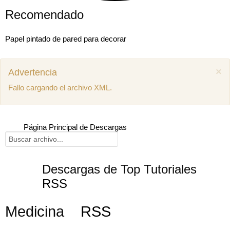
Recomendado
Papel pintado de pared para decorar
×
Advertencia
Fallo cargando el archivo XML.
Página Principal de Descargas
Descargas de Top Tutoriales
RSS
Mostrar comentarios previos (1)
Medicina
RSS
Juan miguel
Como puedo descargar el manual de mecánica
SEAT Ibiza 1.4 aex
8 años