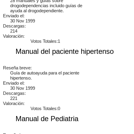
28 manuales y guías sobre
drogodependencias incluido guías de
Cancelar
Enviar
ayuda al drogodependiente.
Enviado el:
ebert
hay una pagina también de puros manuales
30 Nov 1999
mecanicosonline.online/
Loading content, please wait.
6 años
Descargas:
214
Valoración:
Votos Totales:1
Manual del paciente hipertenso
×
Reseña breve:
Guía de autoayuda para el paciente
hipertenso.
Enviado el:
30 Nov 1999
Descargas:
221
Valoración:
Votos Totales:0
Manual de Pediatria