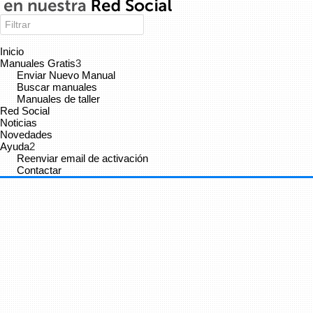
Tutorial C# 53 - Impresión de estructuras -...
Inicio
Manuales Gratis
3
Enviar Nuevo Manual
Aprende una forma sencilla y fácil de imprimir los contenidos de
Buscar manuales
las estructuras --- Visita mis otros playlist para aprender más!!!
Manuales de taller
Mi Facebookk:...
Red Social
Noticias
Novedades
Ayuda
2
Reenviar email de activación
junaid alam siddique
Caterpillar
9 años
Contactar
×