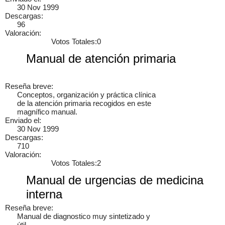
30 Nov 1999
Descargas:
96
Valoración:
Votos Totales:0
Manual de atención primaria
Cancelar
Enviar
Administrator
Si queréis manuales de mecánica tenéis que ir a
Reseña breve:
www.manualesdemecanica.com
Conceptos, organización y práctica clínica
de la atención primaria recogidos en este
magnífico manual.
Manuales de Taller y Mecánica Automotriz GRATIS
Enviado el:
30 Nov 1999
Descargas:
El mundo de la mecánica automotriz. Descarga manuales de
710
taller y de mecánica gratis y aprende a reparar tu coche o moto
Valoración:
solicitando ayuda en…
Votos Totales:2
7 años
Manual de urgencias de medicina
interna
Reseña breve:
×
Manual de diagnostico muy sintetizado y
útil.