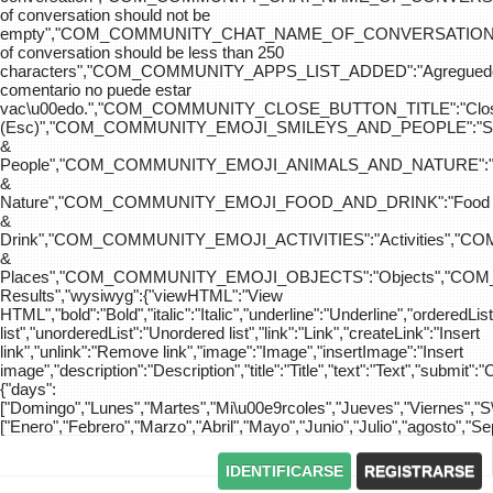
of conversation should not be
empty","COM_COMMUNITY_CHAT_NAME_OF_CONVERSATION
of conversation should be less than 250
characters","COM_COMMUNITY_APPS_LIST_ADDED":"Agreg
comentario no puede estar
vac\u00edo.","COM_COMMUNITY_CLOSE_BUTTON_TITLE":"Clo
(Esc)","COM_COMMUNITY_EMOJI_SMILEYS_AND_PEOPLE":"Sm
&
People","COM_COMMUNITY_EMOJI_ANIMALS_AND_NATURE":"
&
Nature","COM_COMMUNITY_EMOJI_FOOD_AND_DRINK":"Food
&
Drink","COM_COMMUNITY_EMOJI_ACTIVITIES":"Activities",
&
Places","COM_COMMUNITY_EMOJI_OBJECTS":"Objects","C
Results","wysiwyg":{"viewHTML":"View
HTML","bold":"Bold","italic":"Italic","underline":"Underline","orderedLi
list","unorderedList":"Unordered list","link":"Link","createLink":"Insert
link","unlink":"Remove link","image":"Image","insertImage":"Insert
image","description":"Description","title":"Title","text":"Text","submit":"
{"days":
["Domingo","Lunes","Martes","Mi\u00e9rcoles","Jueves","Viernes","
["Enero","Febrero","Marzo","Abril","Mayo","Junio","Julio","agosto","S
IDENTIFICARSE
REGISTRARSE