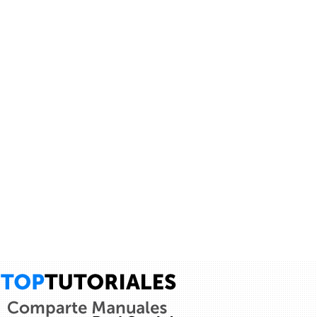
Tutorial C# 54- Arreglos de estructuras - Curso...
Aprende como crear y utilizar arreglos de estructuras --- Visita
mis otros playlist para aprender más!!! Mi Facebookk:...
Administrator
vínculo a
vídeo
.
9 años