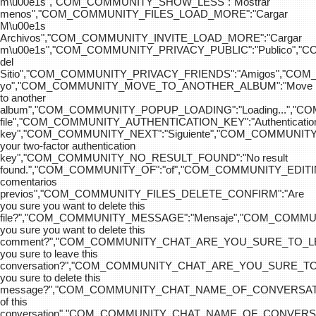
m\u00e1s","COM_COMMUNITY_SHOW_LESS":"Mostrar
menos","COM_COMMUNITY_FILES_LOAD_MORE":"Cargar
M\u00e1s
Archivos","COM_COMMUNITY_INVITE_LOAD_MORE":"Cargar
m\u00e1s","COM_COMMUNITY_PRIVACY_PUBLIC":"Publico",
del
Sitio","COM_COMMUNITY_PRIVACY_FRIENDS":"Amigos","CO
yo","COM_COMMUNITY_MOVE_TO_ANOTHER_ALBUM":"Move
to another
album","COM_COMMUNITY_POPUP_LOADING":"Loading...","C
file","COM_COMMUNITY_AUTHENTICATION_KEY":"Authenticatio
key","COM_COMMUNITY_NEXT":"Siguiente","COM_COMMUNITY
your two-factor authentication
key","COM_COMMUNITY_NO_RESULT_FOUND":"No result
found.","COM_COMMUNITY_OF":"of","COM_COMMUNITY
comentarios
previos","COM_COMMUNITY_FILES_DELETE_CONFIRM":"Are
you sure you want to delete this
file?","COM_COMMUNITY_MESSAGE":"Mensaje","COM_COM
you sure you want to delete this
comment?","COM_COMMUNITY_CHAT_ARE_YOU_SURE_TO_LE
you sure to leave this
conversation?","COM_COMMUNITY_CHAT_ARE_YOU_SURE_TO
you sure to delete this
message?","COM_COMMUNITY_CHAT_NAME_OF_CONVERSATI
of this
conversation","COM_COMMUNITY_CHAT_NAME_OF_CONVER