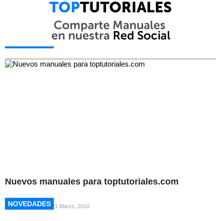
NOVEDADES
NOVEDADES
Nuevos manuales para toptutoriales.com
NOVEDADES
NOVEDADES
21 Marzo, 2010
NOVEDADES