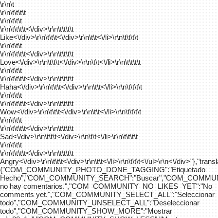
\r\n\t
\r\n\t\t\t\t
\r\n\t\t\t
\r\n\t\t\t\t
<\/div>\r\n\t\t\t\t
Like<\/div>\r\n\t\t\t<\/div>\r\n\t\t<\/li>\r\n\t\t\t\t
\r\n\t\t\t
\r\n\t\t\t\t
<\/div>\r\n\t\t\t\t
Love<\/div>\r\n\t\t\t<\/div>\r\n\t\t<\/li>\r\n\t\t\t\t
\r\n\t\t\t
\r\n\t\t\t\t
<\/div>\r\n\t\t\t\t
Haha<\/div>\r\n\t\t\t<\/div>\r\n\t\t<\/li>\r\n\t\t\t\t
\r\n\t\t\t
\r\n\t\t\t\t
<\/div>\r\n\t\t\t\t
Wow<\/div>\r\n\t\t\t<\/div>\r\n\t\t<\/li>\r\n\t\t\t\t
\r\n\t\t\t
\r\n\t\t\t\t
<\/div>\r\n\t\t\t\t
Sad<\/div>\r\n\t\t\t<\/div>\r\n\t\t<\/li>\r\n\t\t\t\t
\r\n\t\t\t
\r\n\t\t\t\t
<\/div>\r\n\t\t\t\t
Angry<\/div>\r\n\t\t\t<\/div>\r\n\t\t<\/li>\r\n\t\t\t<\/ul>\r\n<\/div>"},"trans
{"COM_COMMUNITY_PHOTO_DONE_TAGGING":"Etiquetado
Hecho","COM_COMMUNITY_SEARCH":"Buscar","COM_COMMUN
no hay comentarios.","COM_COMMUNITY_NO_LIKES_YET":"No
comments yet.","COM_COMMUNITY_SELECT_ALL":"Seleccionar
todo","COM_COMMUNITY_UNSELECT_ALL":"Deseleccionar
todo","COM_COMMUNITY_SHOW_MORE":"Mostrar